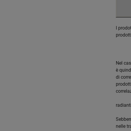
I prodo
prodott
Nel cas
è quind
di corr
prodott
correla
radiant
Sebbene
nelle t