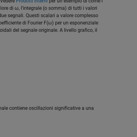
 Vedere
Prodotti interni
per un esempio di come i
re di ω, l’integrale (o somma) di tutti i valori
 due segnali. Questi scalari a valore complesso
efficiente di Fourier
F(ω)
per un esponenziale
li del segnale originale. A livello grafico, il
nale contiene oscillazioni significative a una