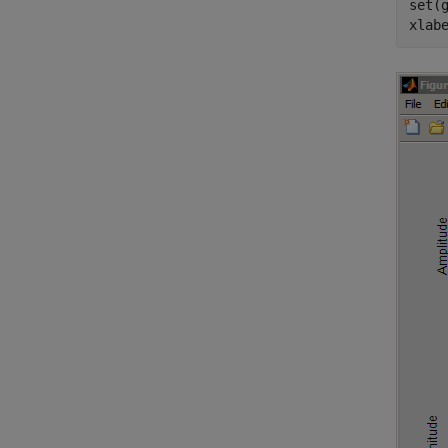
set(
xlab