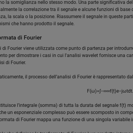
o la somiglianza nello stesso modo. Una parte significativa dell
almente la correlazione tra il segnale e alcune funzioni di base 
za, la scala o la posizione. Riassumere il segnale in queste part
smi che hanno prodotto il segnale.
ormata di Fourier
si di Fourier viene utilizzata come punto di partenza per introdu
ento per dimostrare i casi in cui l'analisi wavelet fornisce una car
isi di Fourier.
icamente, il processo dell’analisi di Fourier è rappresentato da
F
(
ω
)
=
∫
−
∞
∞
f
(
t
)
e
−
j
ω
t
d
t
tituisce l’integrale (somma) di tutta la durata del segnale
f(t)
mol
 che un esponenziale complesso può essere scomposto in compone
formata di Fourier mappa una funzione di una singola variabile in