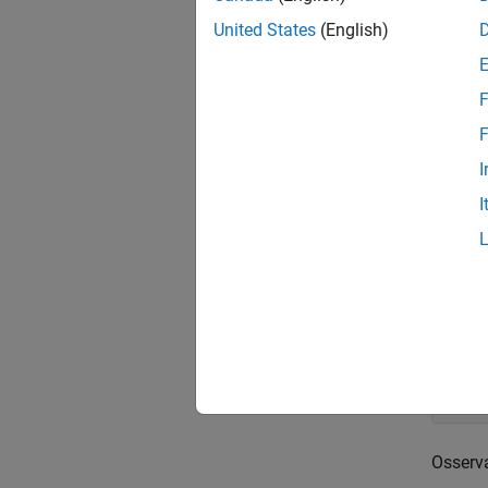
, nel pi
United States
(English)
F
F
u = [
v = [
I
% Th
I
quiv
axis(
text
text
text
% Co
fpri
fpri
fpri
Osserva