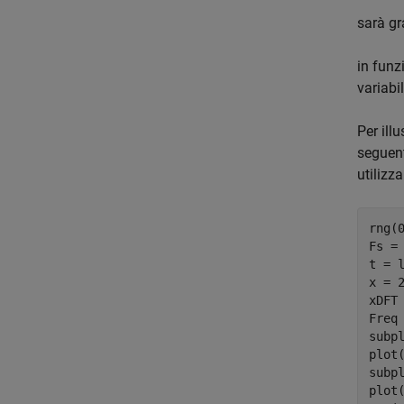
sarà gr
in funz
variabil
Per ill
seguent
utilizz
rng(
Fs = 
t = l
x = 
xDFT 
Freq 
subpl
plot
subpl
plot