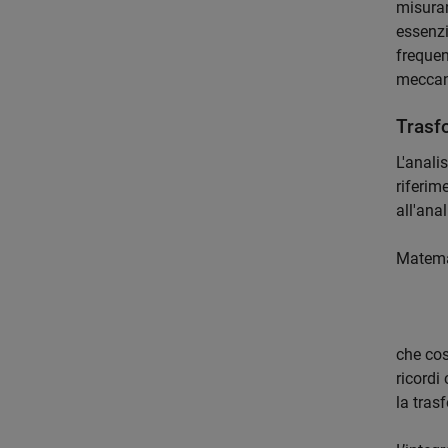
misuran
essenzi
frequen
meccani
Trasf
L'anali
riferim
all'anal
Matemat
che cos
ricordi
la tras