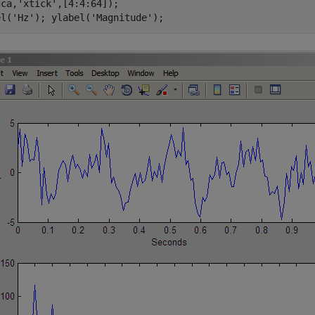
gca,
'xtick'
,[4:4:64]);

el(
'Hz'
); ylabel(
'Magnitude'