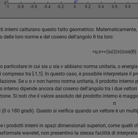
tti interni catturano questo fatto geometrico. Matematicamente, i
o delle loro norme e del coseno dell'angolo θ tra loro:
<
u
,
v
>
=
|
|
u
|
|
|
|
v
|
|
cos
(
θ
)
o particolare in cui sia
u
sia
v
abbiano norma unitaria, o energia u
i compreso tra [-1,1]. In questo caso, è possibile interpretare il
elazione. Se
u
o
v
non hanno norma unitaria, il prodotto interno pu
o interno dipende ancora dal coseno dell'angolo tra i due vettori
zione. Si noti che il valore assoluto del prodotto interno è maggio
π
i (0 o 180 gradi). Questo si verifica quando un vettore è un multipl
 i prodotti interni in spazi dimensionali superiori, come quelli c
rasformate wavelet, non presentino la stessa facilità di interpre