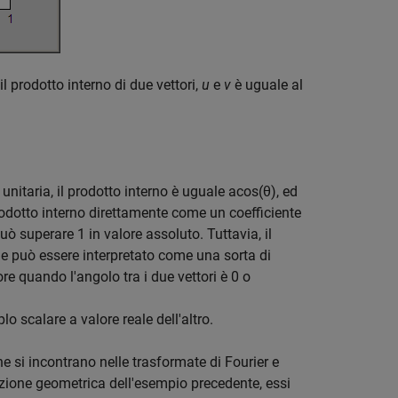
l prodotto interno di due vettori,
u
e
v
è uguale al
nitaria, il prodotto interno è uguale a
cos(θ)
, ed
 prodotto interno direttamente come un coefficiente
ò superare 1 in valore assoluto. Tuttavia, il
 e può essere interpretato come una sorta di
re quando l'angolo tra i due vettori è 0 o
o scalare a valore reale dell'altro.
he si incontrano nelle trasformate di Fourier e
tazione geometrica dell'esempio precedente, essi