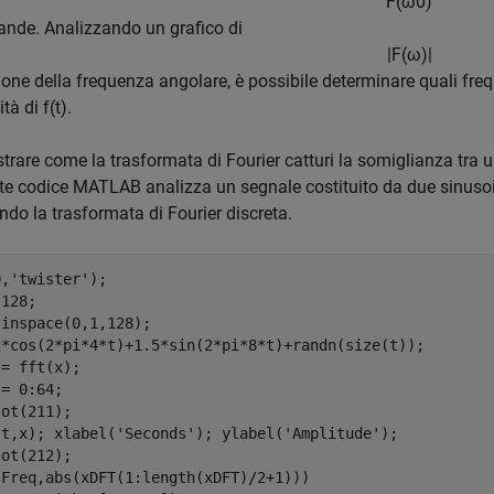
F
(
ω
0
)
ande. Analizzando un grafico di
|
F
(
ω
)
|
ione della frequenza angolare, è possibile determinare quali f
ità di
f(t)
.
ustrare come la trasformata di Fourier catturi la somiglianza tra 
e codice MATLAB analizza un segnale costituito da due sinusoidi
ando la trasformata di Fourier discreta.
0,
'twister'
);

128;

inspace(0,1,128);

2*cos(2*pi*4*t)+1.5*sin(2*pi*8*t)+randn(size(t));

= fft(x);

= 0:64;

ot(211);

(t,x); xlabel(
'Seconds'
); ylabel(
'Amplitude'
);

ot(212);

(Freq,abs(xDFT(1:length(xDFT)/2+1)))
