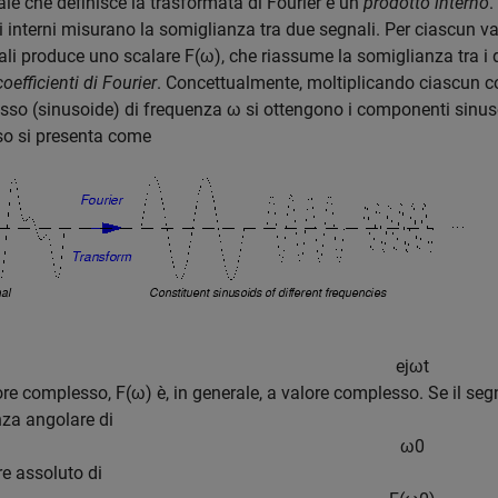
rale che definisce la trasformata di Fourier è un
prodotto interno
.
i interni misurano la somiglianza tra due segnali. Per ciascun valo
ali produce uno scalare
F(ω)
, che riassume la somiglianza tra i
coefficienti di Fourier
. Concettualmente, moltiplicando ciascun co
so (sinusoide) di frequenza ω si ottengono i componenti sinusoida
so si presenta come
e
j
ω
t
ore complesso,
F(ω)
è, in generale, a valore complesso. Se il seg
za angolare di
ω
0
ore assoluto di