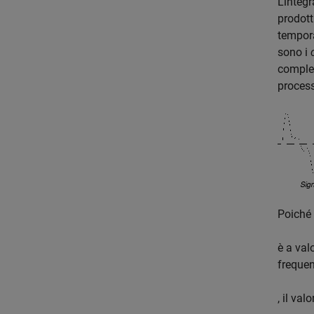
L’integ
prodott
tempor
sono i
comples
proces
Poiché
è a val
frequen
, il val