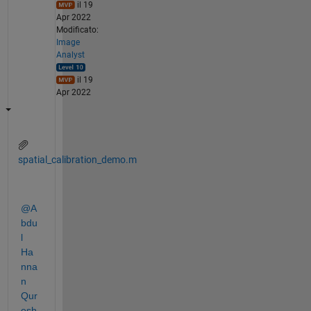
il 19
Apr 2022
Modificato:
Image
Analyst
il 19
Apr 2022
spatial_calibration_demo.m
@A
bdu
l 
Ha
nna
n 
Qur
esh