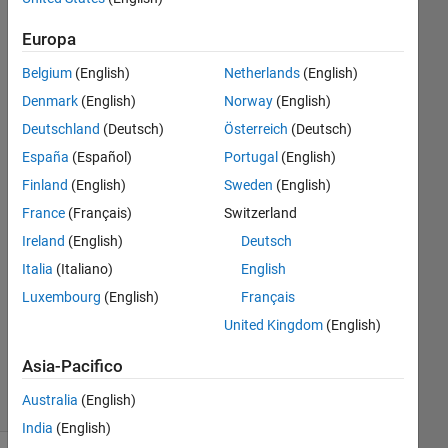
Europa
Abdul
Hannan
Belgium
(English)
Netherlands
(English)
Qureshi
Denmark
(English)
Norway
(English)
19 Apr
Deutschland
(Deutsch)
Österreich
(Deutsch)
2022
España
(Español)
Portugal
(English)
2
Risposte
Finland
(English)
Sweden
(English)
France
(Français)
Switzerland
Risposta
Ireland
(English)
Deutsch
accettata
Italia
(Italiano)
English
Aggiornato
Luxembourg
(English)
Français
19 Apr
United Kingdom
(English)
2022
7
Asia-Pacifico
Visualizzazioni
Australia
(English)
(30 giorni)
India
(English)