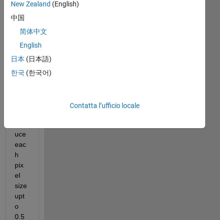
New Zealand
(English)
Mostra
中国
commenti
简体中文
meno
recenti
English
日本
(日本語)
한국
(한국어)
I 
wa
nt 
Contatta l’ufficio locale
to 
red
uce 
eac
h 
pix
el 
size 
upt
o 
0.5 