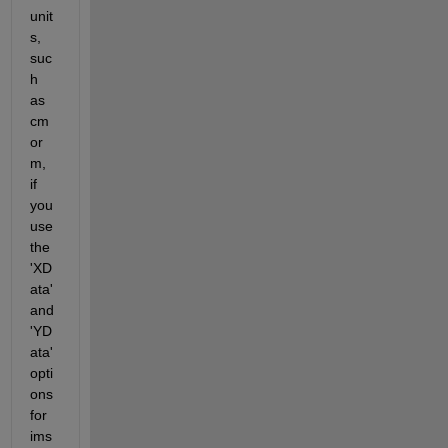
unit
s, 
suc
h 
as 
cm 
or 
m, 
if 
you 
use 
the 
'XD
ata' 
and 
'YD
ata' 
opti
ons 
for 
ims