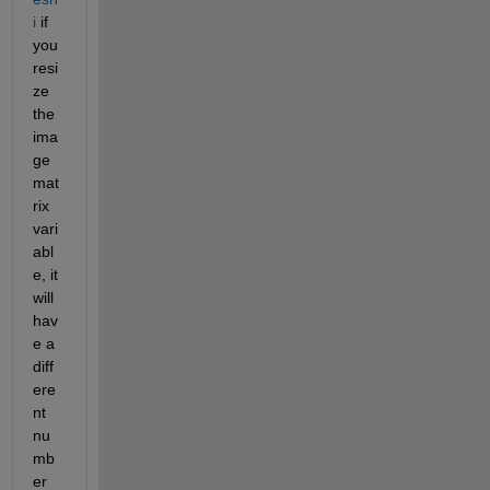
i
 if 
you 
resi
ze 
the 
ima
ge 
mat
rix 
vari
abl
e, it 
will 
hav
e a 
diff
ere
nt 
nu
mb
er 