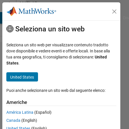
Vai al contenuto
MATLAB
Answers
ATLAB Answers
File Exchange
Cody
AI Chat Playground
Dis
Seleziona un sito web
Seleziona un sito web per visualizzare contenuto tradotto
Is it
dove disponibile e vedere eventi e offerte locali. In base alla
tua area geografica, ti consigliamo di selezionare:
United
possible
States
.
to resize
image
United States
without
Puoi anche selezionare un sito web dal seguente elenco:
changing
its total
Americhe
number
América Latina
(Español)
of
Canada
(English)
pixels?
United States
(English)