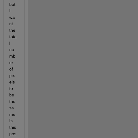
but 
I 
wa
nt 
the 
tota
l 
nu
mb
er 
of 
pix
els 
to 
be 
the 
sa
me. 
Is 
this 
pos