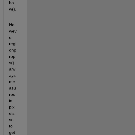
ho
w().
Ho
wev
er 
regi
onp
rop
s() 
alw
ays 
me
asu
res 
in 
pix
els 
so 
to 
get 