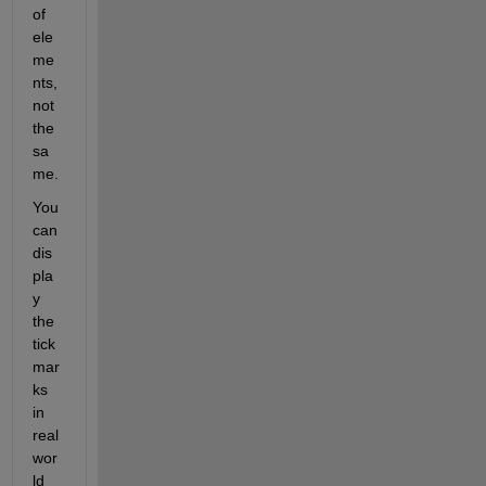
of 
ele
me
nts, 
not 
the 
sa
me.
You 
can 
dis
pla
y 
the 
tick 
mar
ks 
in 
real 
wor
ld 