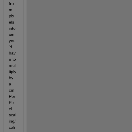
fro
m 
pix
els 
into 
cm 
you
'd 
hav
e to 
mul
tiply 
by 
a 
cm
Per
Pix
el 
scal
ing/
cali