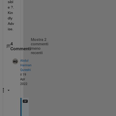
sibl
e ?. 
Kin
dly 
Adv
ise.
Mostra 2
4
commenti
Commenti
meno
recenti
Abdul
Hannan
Qureshi
il 19
Apr
2022
@
R