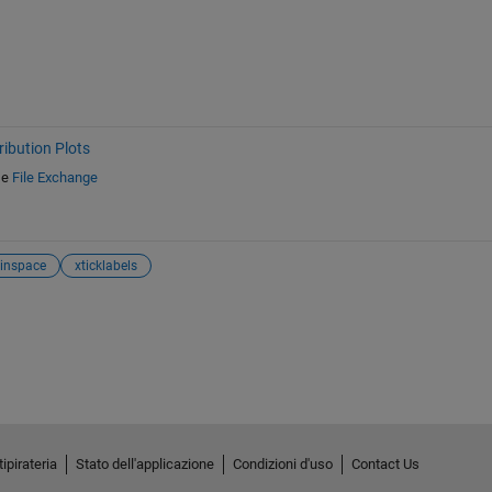
ribution Plots
e
File Exchange
linspace
xticklabels
ipirateria
Stato dell'applicazione
Condizioni d'uso
Contact Us