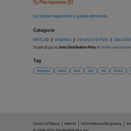
Più risposte (0)
Accedi per rispondere a questa domanda.
Categorie
MATLAB
Graphics
2-D and 3-D Plots
Data Dist
Scopri di più su
Data Distribution Plots
in
Centro assistenza
Tag
imagesc
xaxis
axis
gca
set
xticks
Vedere anche
Centro di fiducia
Marchi
Informativa sulla privacy
Ant
© 1994-2026 The MathWorks, Inc.