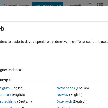
Apprendimento
Accedi
Acquista MATLAB
t Playground
Discussioni
Concorsi
Blog
Pubblica
Altro
iga
FAQ su MATLAB
Altro
eb
led values
tenuto tradotto dove disponibile e vedere eventi e offerte locali. In base a
Risposta accettata
Aggiornato 4 Mag 2022
sta
eguente elenco:
Mostra commenti meno
uropa
elgium
(English)
Netherlands
(English)
0 voti
enmark
(English)
Norway
(English)
eutschland
(Deutsch)
Österreich
(Deutsch)
 imagesc where y axis having 20 values and xaxis having 400 values. 