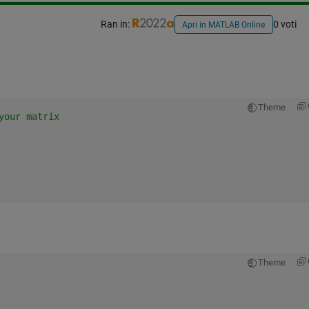
Ran in:
0 voti
Apri in MATLAB Online
Theme
your matrix
Theme