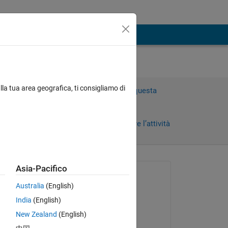
lla tua area geografica, ti consigliamo di
Accedi per rispondere a questa
domanda.
Condividi
Accedi per seguire l’attività
 recenti
Asia-Pacifico
Richiesto:
Australia
(English)
Ahmet Hakan UYANIK
India
(English)
il 4 Mag 2022
New Zealand
(English)
Modificato: