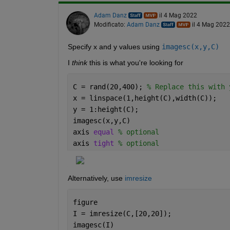
Adam Danz
il 4 Mag 2022
Modificato:
Adam Danz
il 4 Mag 2022
Specify x and y values using 
imagesc(x,y,C)
I 
think
 this is what you're looking for
C = rand(20,400); 
% Replace this with 
x = linspace(1,height(C),width(C)); 
y = 1:height(C); 
imagesc(x,y,C)
axis 
equal 
% optional
axis 
tight 
% optional
Alternatively, use 
imresize
figure
I = imresize(C,[20,20]); 
imagesc(I)