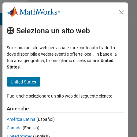
Vai al contenuto
MATLAB
Answers
ATLAB Answers
File Exchange
Cody
AI Chat Playground
Dis
Seleziona un sito web
Seleziona un sito web per visualizzare contenuto tradotto
Can I use
dove disponibile e vedere eventi e offerte locali. In base alla
tua area geografica, ti consigliamo di selezionare:
United
"To File"
States
.
block
inside
United States
Matlab
Puoi anche selezionare un sito web dal seguente elenco:
Function in
the form of
Americhe
a
América Latina
(Español)
command?
Canada
(English)
United States
(English)