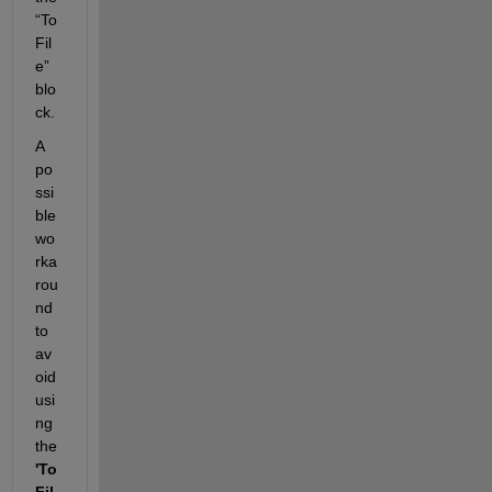
“To 
Fil
e” 
blo
ck.
A 
po
ssi
ble 
wo
rka
rou
nd 
to 
av
oid 
usi
ng 
the 
'To 
Fil