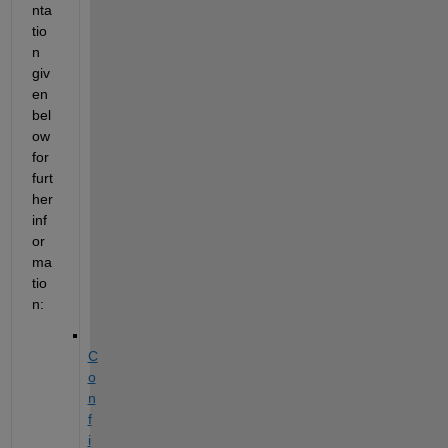
nta
tio
n 
giv
en 
bel
ow 
for 
furt
her 
inf
or
ma
tio
n:
C
o
n
f
i