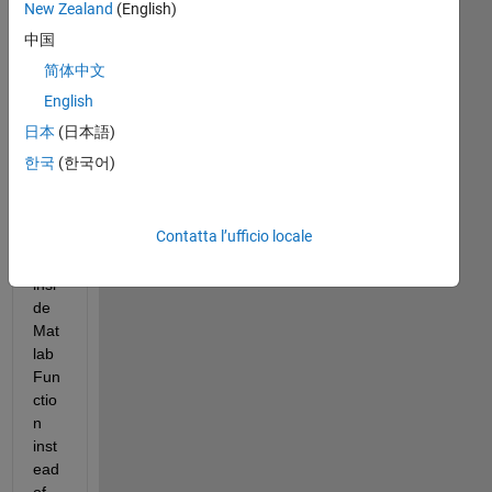
New Zealand
(English)
中国
Ca
简体中文
n I 
use 
English
a 
日本
(日本語)
co
한국
(한국어)
mm
and 
for 
Contatta l’ufficio locale
To 
File
insi
de 
Mat
lab 
Fun
ctio
n 
inst
ead 