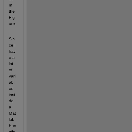
m 
the 
Fig
ure. 
Sin
ce I 
hav
e a 
lot 
of 
vari
abl
es 
insi
de 
a 
Mat
lab 
Fun
ctio