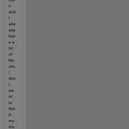
n 
and 
I 
alre
ady 
hav
e a 
lot 
of 
blo
cks, 
I 
don
t 
wa
nt 
to 
floo
d 
my 
mo