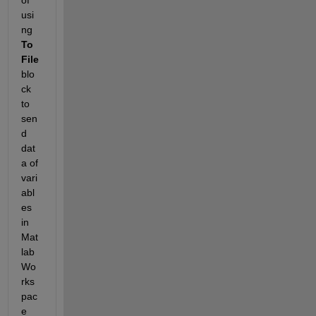
of 
usi
ng 
To 
File
blo
ck 
to 
sen
d 
dat
a of 
vari
abl
es 
in 
Mat
lab 
Wo
rks
pac
e 