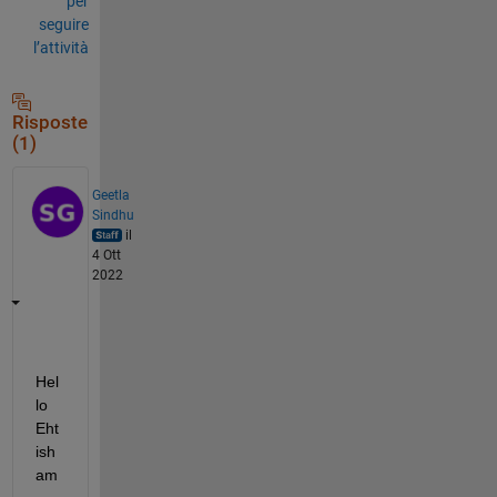
per
seguire
l’attività
Risposte
(1)
Geetla
Sindhu
il
4 Ott
2022
Hel
lo 
Eht
ish
am