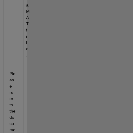
a 
M
A
T 
f
i
l
e
.
Ple
as
e 
ref
er 
to 
the 
do
cu
me