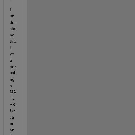
,
I 
un
der
sta
nd 
tha
t 
yo
u 
are 
usi
ng 
a 
MA
TL
AB 
fun
cti
on 
an