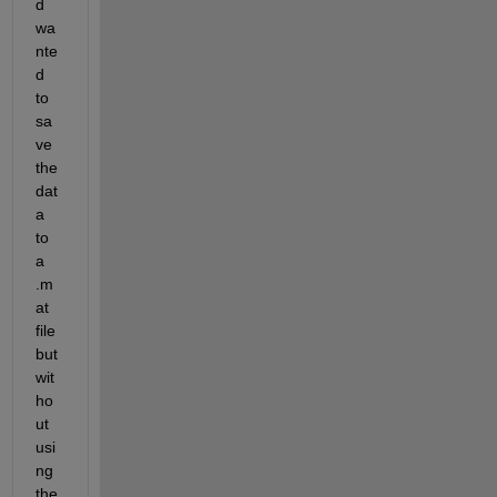
d 
wa
nte
d 
to 
sa
ve 
the 
dat
a 
to 
a 
.m
at 
file 
but 
wit
ho
ut 
usi
ng 
the 