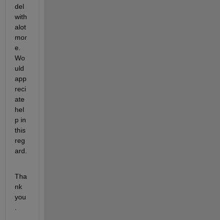
del 
with 
alot 
mor
e. 
Wo
uld 
app
reci
ate 
hel
p in 
this 
reg
ard.
Tha
nk 
you
.