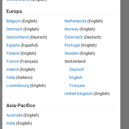
Ehtisham
Europa
ul Hasan
20 Set
Belgium
(English)
Netherlands
(English)
2022
Denmark
(English)
Norway
(English)
1
Deutschland
(Deutsch)
Österreich
(Deutsch)
Risposta
España
(Español)
Portugal
(English)
Aggiornato
Finland
(English)
Sweden
(English)
4 Ott 2022
France
(Français)
Switzerland
22
Visualizzazioni
Ireland
(English)
Deutsch
(30 giorni)
Italia
(Italiano)
English
Luxembourg
(English)
Français
United Kingdom
(English)
Asia-Pacifico
Australia
(English)
India
(English)