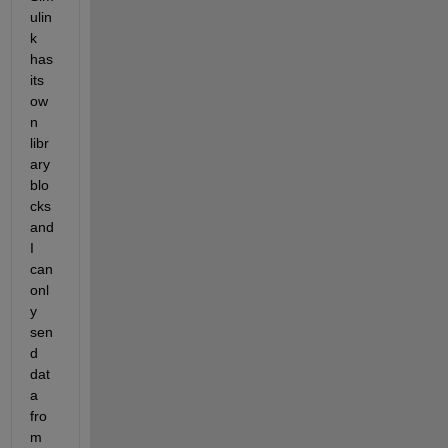
ulin
k 
has 
its 
ow
n 
libr
ary 
blo
cks 
and 
I 
can 
onl
y 
sen
d 
dat
a 
fro
m 