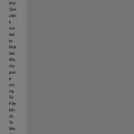
this 
Sim
uilin
k 
mo
del 
to 
Mat
lab 
Wo
rks
pac
e 
usi
ng 
To 
File 
blo
ck. 
To 
Wo