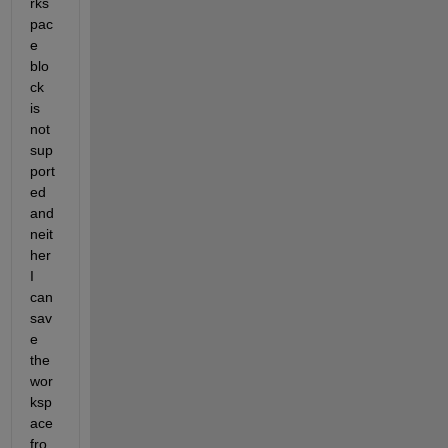
rks
pac
e 
blo
ck 
is 
not 
sup
port
ed 
and 
neit
her 
I 
can 
sav
e 
the 
wor
ksp
ace 
fro