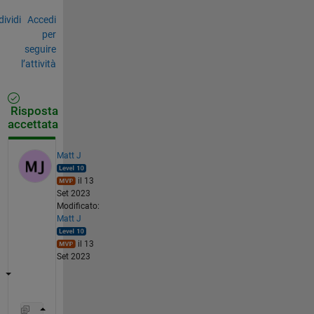
ividi
Accedi
per
seguire
l’attività
Risposta
accettata
Matt J
il 13
Set 2023
Modificato:
Matt J
il 13
Set 2023