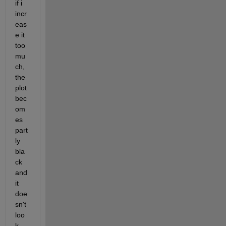
if i 
incr
eas
e it 
too 
mu
ch, 
the 
plot 
bec
om
es 
part
ly 
bla
ck 
and 
it 
doe
sn't 
loo
k 