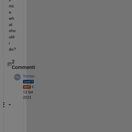
nic
e. 
wh
at 
sho
uld 
i 
do?
2
Commenti
Torsten
il
13 Set
2023
I
'