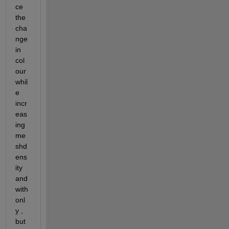
ce 
the 
cha
nge 
in 
col
our 
whil
e 
incr
eas
ing 
me
shd
ens
ity 
and 
with 
onl
y , 
but 