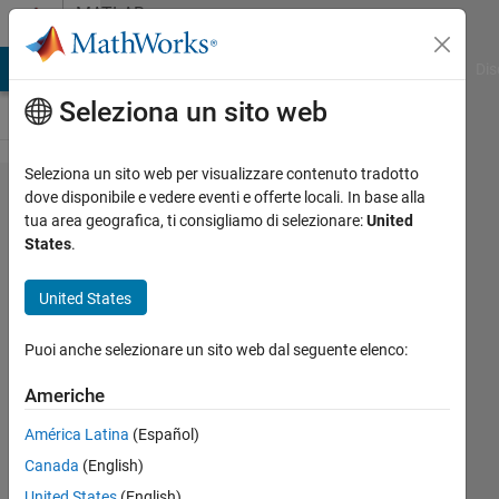
Vai al contenuto
MATLAB
Answers
ATLAB Answers
File Exchange
Cody
AI Chat Playground
Dis
Seleziona un sito web
Seleziona un sito web per visualizzare contenuto tradotto
How do
dove disponibile e vedere eventi e offerte locali. In base alla
tua area geografica, ti consigliamo di selezionare:
United
i plot
States
.
this with
different
United States
domain
Puoi anche selezionare un sito web dal seguente elenco:
other
than
Americhe
unit
América Latina
(Español)
disk?
Canada
(English)
United States
(English)