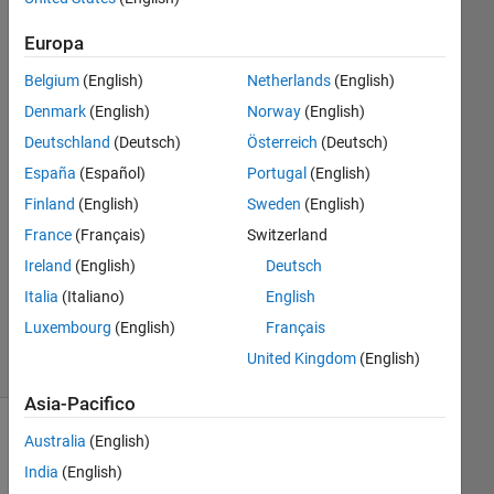
simran
Europa
13 Set
2023
Belgium
(English)
Netherlands
(English)
1
Denmark
(English)
Norway
(English)
Risposta
Deutschland
(Deutsch)
Österreich
(Deutsch)
Risposta
España
(Español)
Portugal
(English)
accettata
Finland
(English)
Sweden
(English)
France
(Français)
Switzerland
Aggiornato
Ireland
(English)
Deutsch
14 Set
2023
Italia
(Italiano)
English
4
Luxembourg
(English)
Français
Visualizzazioni
United Kingdom
(English)
(30 giorni)
Asia-Pacifico
Australia
(English)
India
(English)