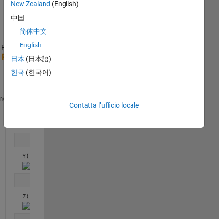
New Zealand
(English)
中国
简体中文
English
Ran in:
日本
(日本語)
한국
(한국어)
    syms 
z r theta n m
me
Contatta l’ufficio locale
    X(z)=atan(z)
X(z) = 
    Y(z)=z/(z^2 + 1)
Y(z) = 
    Z(z)=sym(1/2) - 1/(2*(z^2 + 1))
Z(z) = 