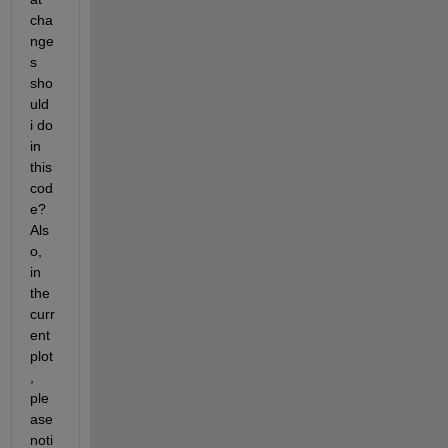
cha
nge
s 
sho
uld 
i do 
in 
this 
cod
e? 
Als
o, 
in 
the 
curr
ent 
plot
, 
ple
ase 
noti