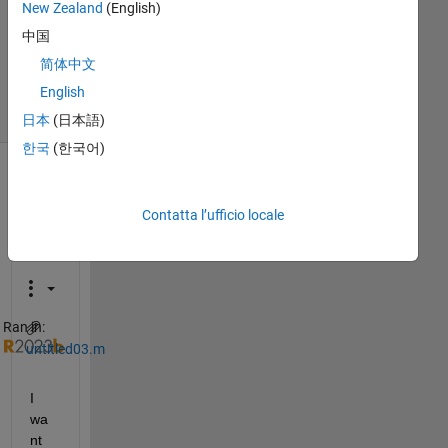
New Zealand
(English)
Aggiornato
中国
5 Feb 2024
简体中文
18
Visualizzazioni
English
(30 giorni)
日本
(日本語)
한국
(한국어)
Mostra
commenti
Contatta l’ufficio locale
meno
recenti
Ran in:
untitled03.m
I 
wa
nt 