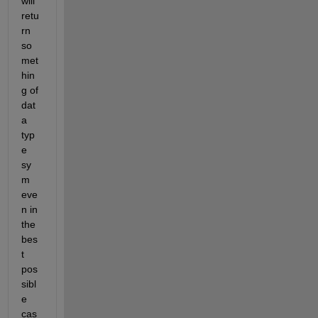
will 
retu
rn 
so
met
hin
g of 
dat
a 
typ
e 
sy
m 
eve
n in 
the 
bes
t 
pos
sibl
e 
cas