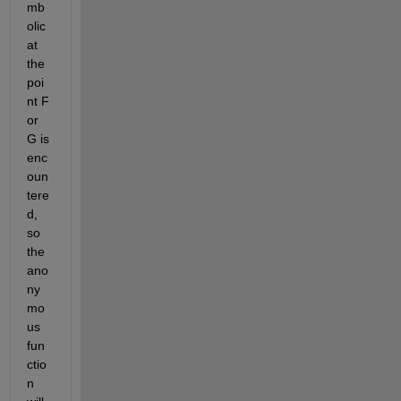
mb
olic 
at 
the 
poi
nt F 
or 
G is 
enc
oun
tere
d, 
so 
the 
ano
ny
mo
us 
fun
ctio
n 