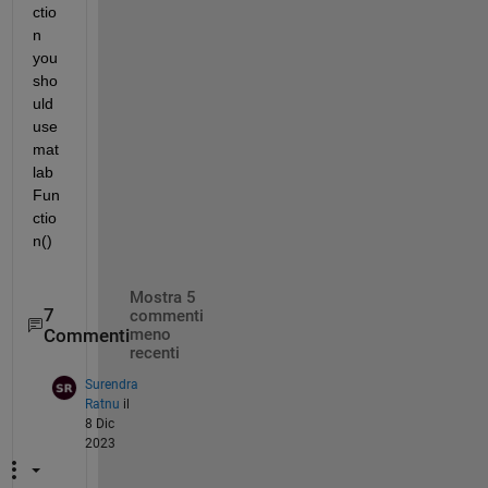
ctio
n 
you 
sho
uld 
use 
mat
lab
Fun
ctio
n()
Mostra 5
7
commenti
Commenti
meno
recenti
Surendra
Ratnu
il
8 Dic
2023