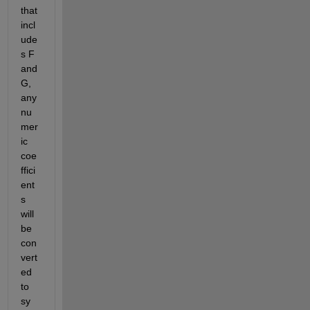
that 
incl
ude
s F 
and 
G, 
any 
nu
mer
ic 
coe
ffici
ent
s 
will 
be 
con
vert
ed 
to 
sy