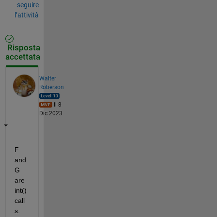
seguire
l’attività
Risposta
accettata
Walter
Roberson
il 8
Dic 2023
F 
and 
G 
are 
int() 
call
s. 