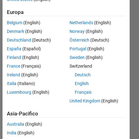
while
Europa
solving
Belgium
(English)
Netherlands
(English)
an
Denmark
(English)
Norway
(English)
algebraic
Deutschland
(Deutsch)
Österreich
(Deutsch)
equation
España
(Español)
Portugal
(English)
in matlab
Finland
(English)
Sweden
(English)
??
France
(Français)
Switzerland
Ireland
(English)
Deutsch
Surendra
Italia
(Italiano)
English
Ratnu
8 Dic
Luxembourg
(English)
Français
2023
United Kingdom
(English)
1
Risposta
Asia-Pacifico
Australia
(English)
Risposta
India
(English)
accettata