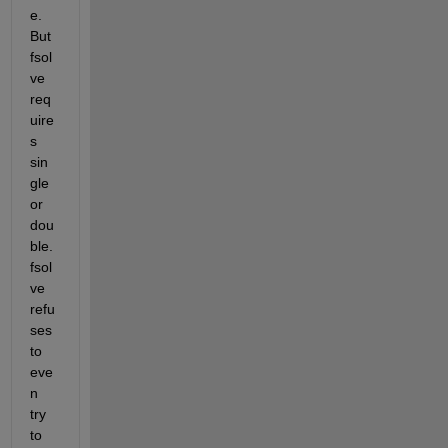
e. 
But 
fsol
ve 
req
uire
s 
sin
gle 
or 
dou
ble. 
fsol
ve 
refu
ses 
to 
eve
n 
try 
to 