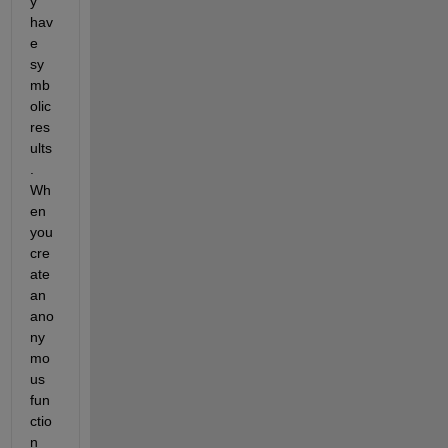
y 
hav
e 
sy
mb
olic 
res
ults
. 
Wh
en 
you 
cre
ate 
an 
ano
ny
mo
us 
fun
ctio
n 