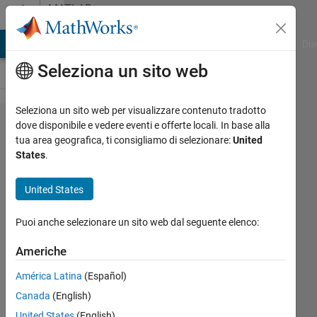
Vai al contenuto
MATLAB
Answers
ATLAB Answers
File Exchange
Cody
AI Chat Playground
Dis
Seleziona un sito web
Seleziona un sito web per visualizzare contenuto tradotto
FSOLVE
dove disponibile e vedere eventi e offerte locali. In base alla
tua area geografica, ti consigliamo di selezionare:
United
requires
States
.
all values
returned
United States
by
Puoi anche selezionare un sito web dal seguente elenco:
functions
to be of
Americhe
data type
América Latina
(Español)
double.
Canada
(English)
showing
United States
(English)