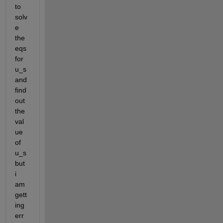
to 
solv
e 
the 
eqs 
for 
u_s 
and 
find 
out 
the 
val
ue 
of 
u_s 
but 
i 
am 
gett
ing 
err