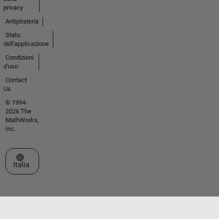
privacy
Antipirateria
Stato
dell'applicazione
Condizioni
d'uso
Contact
Us
© 1994-
2026 The
MathWorks,
Inc.
Seleziona un sito web
Italia