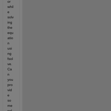
or 
whil
e 
solv
ing 
the 
equ
atio
n 
usi
ng 
fsol
ve. 
Ca
n 
you 
pro
vid
e 
so
me 
sol