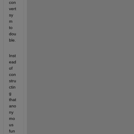
con
vert 
sy
m 
to 
dou
ble.
Inst
ead 
of 
con
stru
ctin
g 
that 
ano
ny
mo
us 
fun