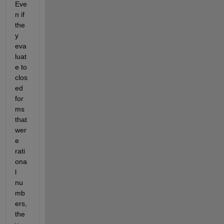
Eve
n if 
the
y 
eva
luat
e to 
clos
ed 
for
ms 
that 
wer
e 
rati
ona
l 
nu
mb
ers, 
the