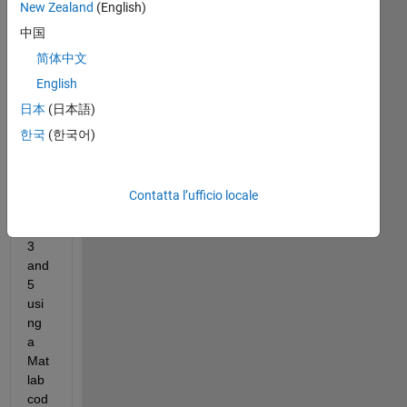
New Zealand
(English)
luat
中国
e 
the 
简体中文
first 
English
inte
日本
(日本語)
ger 
eve
한국
(한국어)
nly 
divi
sibl
Contatta l’ufficio locale
e 
by 
3 
and 
5 
usi
ng 
a 
Mat
lab 
cod