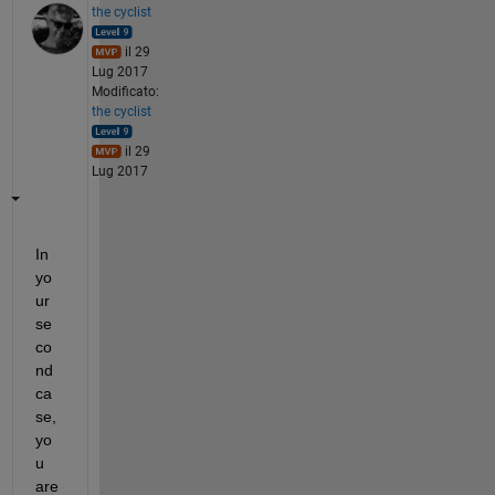
the cyclist
il 29
Lug 2017
Modificato:
the cyclist
il 29
Lug 2017
In 
yo
ur 
se
co
nd 
ca
se, 
yo
u 
are 