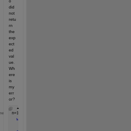
o 
did 
not 
retu
rn 
the 
exp
ect
ed 
val
ue. 
Wh
ere 
is 
my 
err
or?
n=1;
me
while 
mod(n,1:10)~=0
      n=n+1;