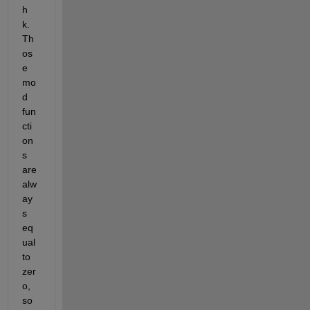
h 
k. 
Th
os
e 
mo
d 
fun
cti
on
s 
are 
alw
ay
s 
eq
ual 
to 
zer
o, 
so 