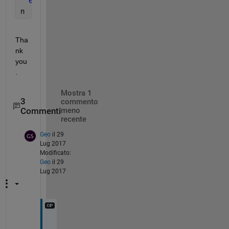
end
n
Tha
nk 
you
.
Mostra 1
3
commento
Commenti
meno
recente
Geo
il 29
Lug 2017
Modificato:
Geo
il 29
Lug 2017
R