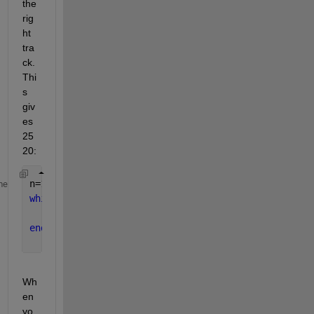
the 
rig
ht 
tra
ck. 
Thi
s 
giv
es 
25
20:
n=1;
me
while 
any( mod(n,1:10)~=0 )
        n=n+1;
end
    n
Wh
en 
yo