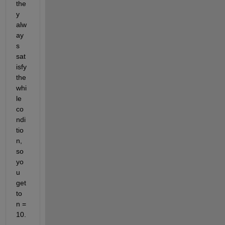
the
y 
alw
ay
s 
sat
isfy 
the 
whi
le 
co
ndi
tio
n, 
so 
yo
u 
get 
to 
n = 
10.