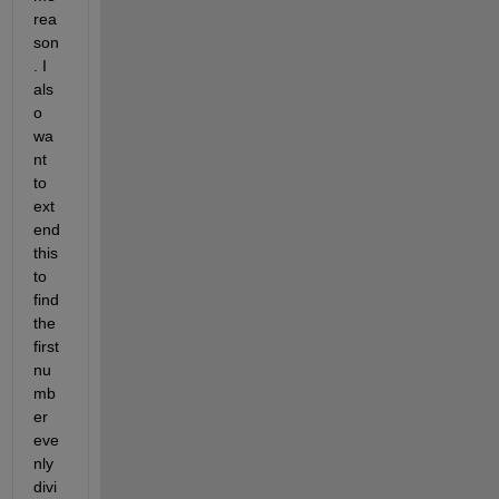
rea
son
. I 
als
o 
wa
nt 
to 
ext
end 
this 
to 
find 
the 
first 
nu
mb
er 
eve
nly 
divi