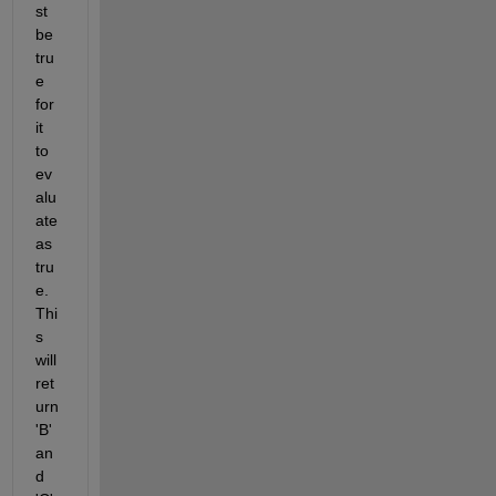
st 
be 
tru
e 
for 
it 
to 
ev
alu
ate 
as 
tru
e. 
Thi
s 
will 
ret
urn 
'B' 
an
d 