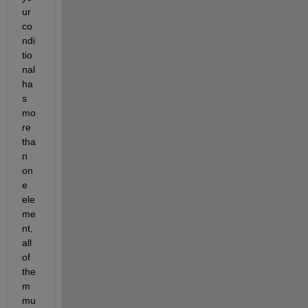
ur 
co
ndi
tio
nal 
ha
s 
mo
re 
tha
n 
on
e 
ele
me
nt, 
all 
of 
the
m 
mu