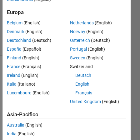
Europa
Aggiornato
30 Lug
Belgium
(English)
Netherlands
(English)
2017
Denmark
(English)
Norway
(English)
23
Visualizzazioni
Deutschland
(Deutsch)
Österreich
(Deutsch)
(30 giorni)
España
(Español)
Portugal
(English)
Finland
(English)
Sweden
(English)
France
(Français)
Switzerland
Mostra
commenti
Ireland
(English)
Deutsch
meno
Italia
(Italiano)
English
recenti
Luxembourg
(English)
Français
United Kingdom
(English)
I 
Asia-Pacifico
wa
Australia
(English)
nt 
to 
India
(English)
eva