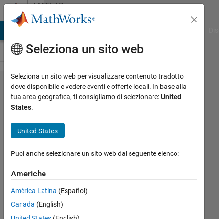
Vai al contenuto
MATLAB
Answers
ATLAB Answers
File Exchange
Cody
AI Chat Playground
Dis
Seleziona un sito web
Seleziona un sito web per visualizzare contenuto tradotto
Where is
dove disponibile e vedere eventi e offerte locali. In base alla
tua area geografica, ti consigliamo di selezionare:
United
the issue
States
.
in my
"while"
United States
statement?
Puoi anche selezionare un sito web dal seguente elenco:
Geo
Americhe
29 Lug
América Latina
(Español)
2017
Canada
(English)
2
Risposte
United States
(English)