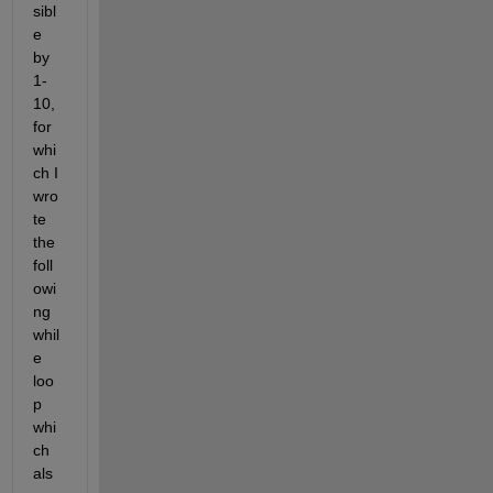
sibl
e 
by 
1-
10, 
for 
whi
ch I 
wro
te 
the 
foll
owi
ng 
whil
e 
loo
p 
whi
ch 
als