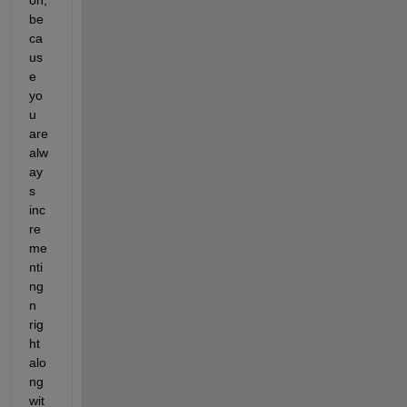
be
ca
us
e 
yo
u 
are 
alw
ay
s 
inc
re
me
nti
ng 
n 
rig
ht 
alo
ng 
wit