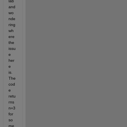
lab 
and 
wo
nde
ring 
wh
ere 
the 
issu
e 
her
e 
is. 
The 
cod
e 
retu
rns 
n=3 
for 
so
me 