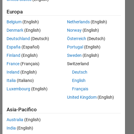
Faez
Europa
Alkadi
12 Set
Belgium
(English)
Netherlands
(English)
2017
Denmark
(English)
Norway
(English)
1
Deutschland
(Deutsch)
Österreich
(Deutsch)
Risposta
España
(Español)
Portugal
(English)
Risposta
Finland
(English)
Sweden
(English)
accettata
France
(Français)
Switzerland
Ireland
(English)
Deutsch
Aggiornato
25 Giu
Italia
(Italiano)
English
2019
Luxembourg
(English)
Français
5
United Kingdom
(English)
Visualizzazioni
(30 giorni)
Asia-Pacifico
Australia
(English)
Mostra
India
(English)
commenti