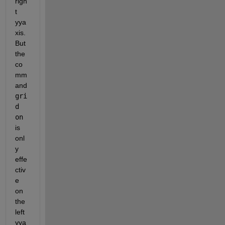
righ
t 
yya
xis. 
But 
the 
co
mm
and 
gri
d 
on
is 
onl
y 
effe
ctiv
e 
on 
the 
left 
yya