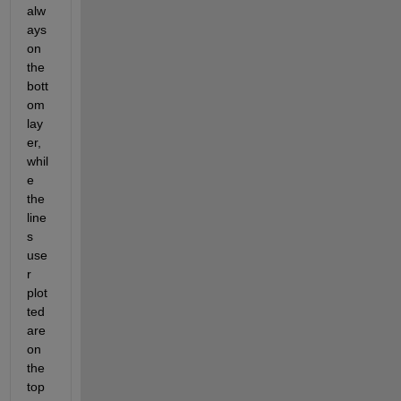
alw
ays 
on 
the 
bott
om 
lay
er, 
whil
e 
the 
line
s 
use
r 
plot
ted 
are 
on 
the 
top 