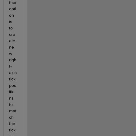
ther 
opti
on 
is 
to 
cre
ate 
ne
w 
righ
t-
axis 
tick 
pos
itio
ns 
to 
mat
ch 
the 
tick 