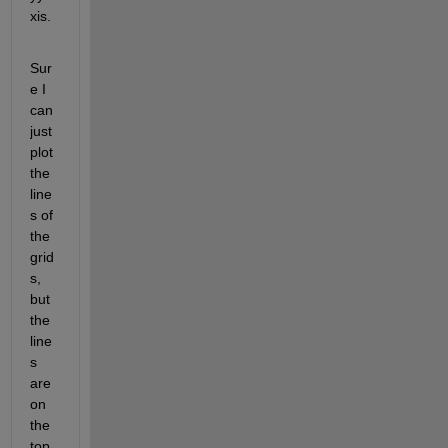
xis.
Sur
e I 
can 
just 
plot 
the 
line
s of 
the 
grid
s, 
but 
the 
line
s 
are 
on 
the 
top 