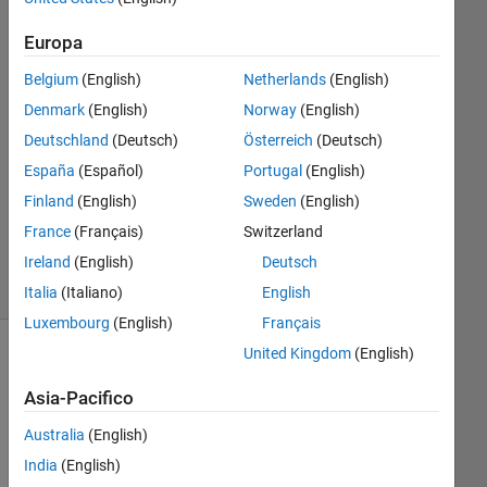
2020
Europa
2
Risposte
Belgium
(English)
Netherlands
(English)
Denmark
(English)
Norway
(English)
Risposta
Deutschland
(Deutsch)
Österreich
(Deutsch)
accettata
España
(Español)
Portugal
(English)
Aggiornato
Finland
(English)
Sweden
(English)
1 Dic 2020
France
(Français)
Switzerland
51
Ireland
(English)
Deutsch
Visualizzazioni
(30 giorni)
Italia
(Italiano)
English
Luxembourg
(English)
Français
United Kingdom
(English)
Mostra
commenti
Asia-Pacifico
meno
recenti
Australia
(English)
India
(English)