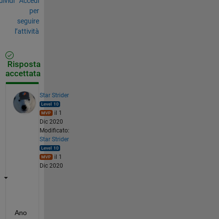
ividi
Accedi
per
seguire
l’attività
Risposta
accettata
Star Strider
il 1
Dic 2020
Modificato:
Star Strider
il 1
Dic 2020
Ano