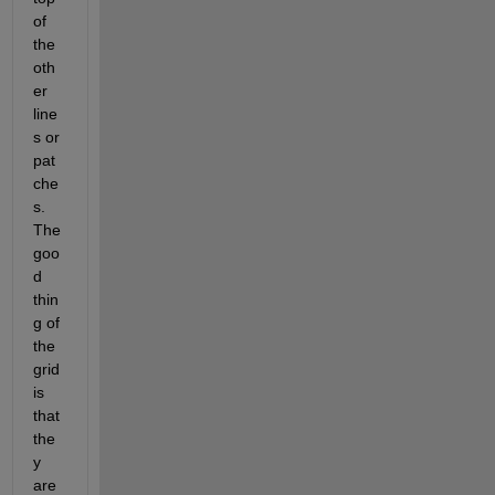
of 
the 
oth
er 
line
s or 
pat
che
s. 
The 
goo
d 
thin
g of 
the 
grid 
is 
that 
the
y 
are 