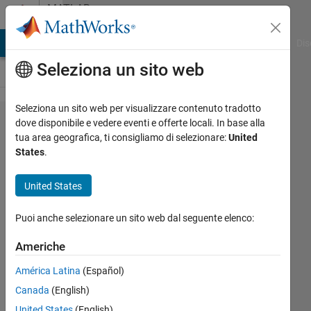
Vai al contenuto
MATLAB
Answers
ATLAB Answers
File Exchange
Cody
AI Chat Playground
Dis
Seleziona un sito web
Seleziona un sito web per visualizzare contenuto tradotto
How to
dove disponibile e vedere eventi e offerte locali. In base alla
tua area geografica, ti consigliamo di selezionare:
United
set the
States
.
grid of
the
United States
right
Puoi anche selezionare un sito web dal seguente elenco:
yyaxis?
Americhe
Albert
América Latina
(Español)
Bing
Canada
(English)
United States
(English)
1 Dic