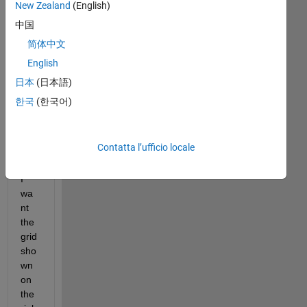
New Zealand
(English)
I 
中国
hav
简体中文
e a 
English
figu
re 
日本
(日本語)
that 
한국
(한국어)
has 
2 
yya
Contatta l’ufficio locale
xis, 
and 
I 
wa
nt 
the 
grid 
sho
wn 
on 
the 