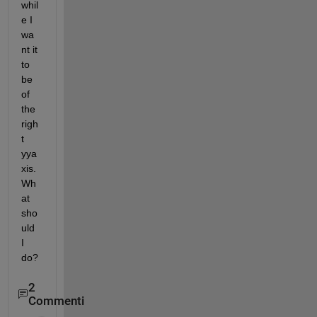
whil
e I 
wa
nt it 
to 
be 
of 
the 
righ
t 
yya
xis. 
Wh
at 
sho
uld 
I 
do?
2
Commenti