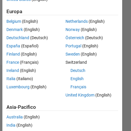
dal 2021
Europa
Followers:
0
Belgium
(English)
Netherlands
(English)
Following:
Denmark
(English)
Norway
(English)
0
Deutschland
(Deutsch)
Österreich
(Deutsch)
España
(Español)
Portugal
(English)
Follow
Finland
(English)
Sweden
(English)
France
(Français)
Switzerland
Ireland
(English)
Deutsch
Dashboard
Italia
(Italiano)
English
Luxembourg
(English)
Français
Statistica
United Kingdom
(English)
M…
Asia-Pacifico
-2
-1
6
5
Australia
(English)
4
India
(English)