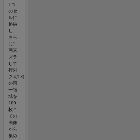
1つ
のセ
ルに
格納
し、
さら
に1
画素
ズラ
して
行列
(2:4,1:3)
の同
一領
域を
100
枚全
ての
画像
から
集め