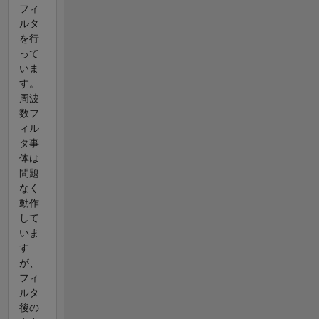
フィ
ルタ
を行
って
いま
す。
周波
数フ
ィル
タ事
体は
問題
なく
動作
して
いま
す
が、
フィ
ルタ
後の