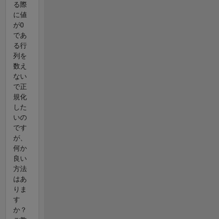
る際
に値
が0
であ
る行
列を
数え
ない
で正
規化
した
いの
です
が、
何か
良い
方法
はあ
りま
す
か？