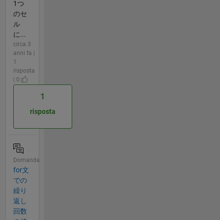
1つ
のセ
ル
に...
circa 3
anni fa |
1
risposta
| 0
1
risposta
Domanda
for文
での
繰り
返し
回数