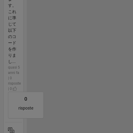
す。
これ
に準
じて
以下
のコ
ード
を作
りま
し...
quasi 5
anni fa
| 0
risposte
| 0
0
risposte