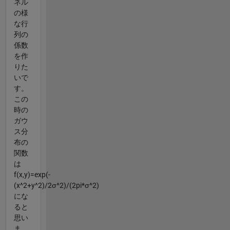
ネル
の様
な行
列の
係数
を作
りた
いで
す。
この
時の
ガウ
ス分
布の
関数
は
f(x,y)=exp(-
(x^2+y^2)/2σ^2)/(2pi*σ^2)
にな
ると
思い
ま