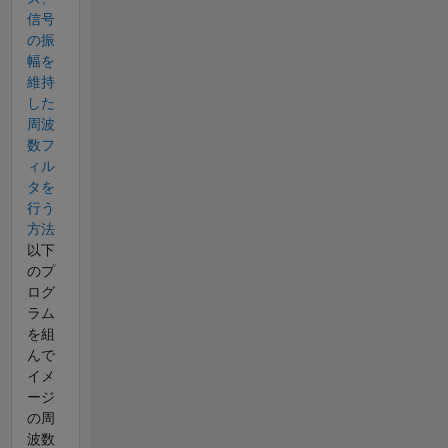
信号
の振
幅を
維持
した
周波
数フ
ィル
タを
行う
方法
以下
のプ
ログ
ラム
を組
んで
イメ
ージ
の周
波数