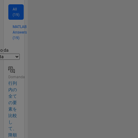
All
(19)
MATLAB
Answers
(19)
er2
to da
Domanda
行列
内の
全て
の要
素を
比較
し
て、
降順