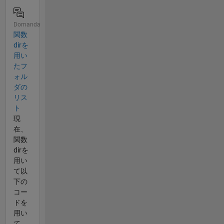
Domanda
関数
dirを
用い
たフ
ォル
ダの
リス
ト
現
在、
関数
dirを
用い
て以
下の
コー
ドを
用い
て