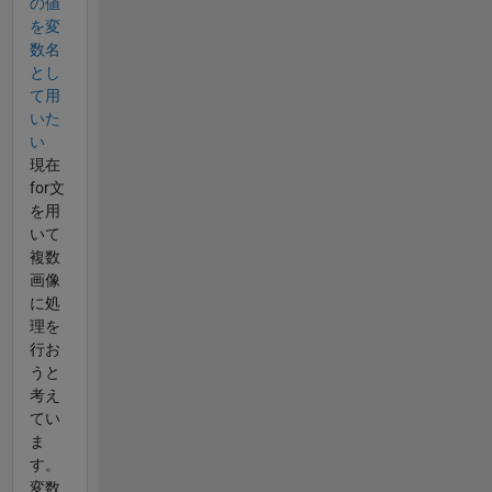
の値
を変
数名
とし
て用
いた
い
現在
for文
を用
いて
複数
画像
に処
理を
行お
うと
考え
てい
ま
す。
変数