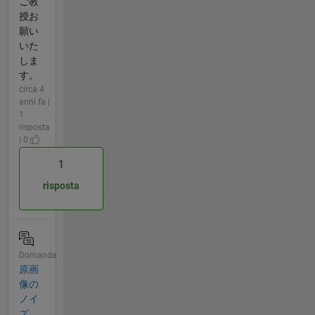
ご教
授お
願い
いた
しま
す。
circa 4
anni fa |
1
risposta
| 0
1
risposta
Domanda
原画
像の
ノイ
ズ、