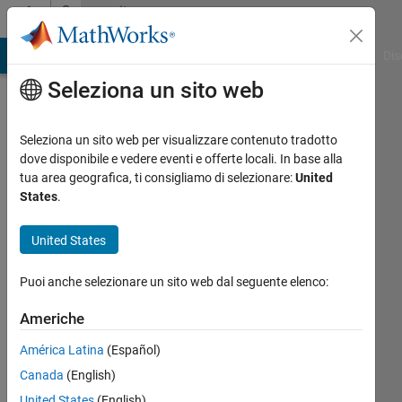
Vai al contenuto
Community
Profile
ATLAB Answers
File Exchange
Cody
AI Chat Playground
Dis
Seleziona un sito web
Seleziona un sito web per visualizzare contenuto tradotto
dove disponibile e vedere eventi e offerte locali. In base alla
朋
tua area geografica, ti consigliamo di selezionare:
United
States
.
貴
United States
熊
田
Puoi anche selezionare un sito web dal seguente elenco:
Last
Americhe
seen:
América Latina
(Español)
oltre 2
anni fa
Canada
(English)
|
Attivo
United States
(English)