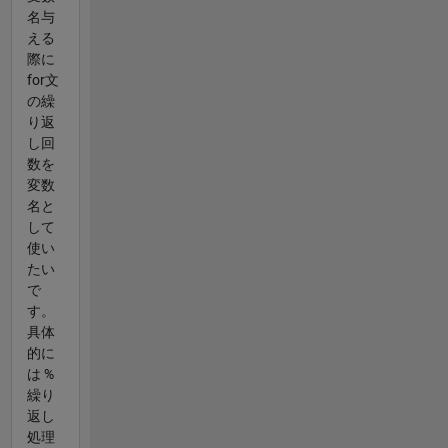
名与
える
際に
for文
の繰
り返
し回
数を
変数
名と
して
使い
たい
で
す。
具体
的に
は %
繰り
返し
処理