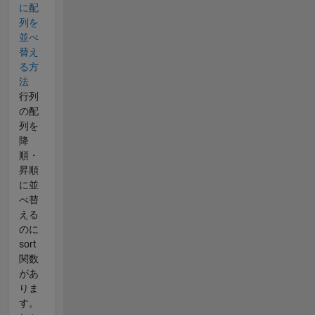
に配
列を
並べ
替え
る方
法
行列
の配
列を
降
順・
昇順
に並
べ替
える
のに
sort
関数
があ
りま
す。