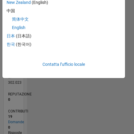
CONTRIBUTI
New Zealand
(English)
3
L
中国
2
简体中文
1
English
0
日本
(日本語)
07/21
02/22
09/22
04/23
11/23
06/24
01/25
08/25
03/26
03/22
11/22
07/23
03/24
11/24
07/25
04/22
01/23
10/23
07/24
04/25
01/26
L
한국
(한국어)
CRONOLOGIA
Contatta l’ufficio locale
RANK
98.620
of
302.023
REPUTAZIONE
0
CONTRIBUTI
19
Domande
0
Risposte