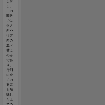
しか
し、
この
関数
では
列方
向や
行方
向の
並べ
替え
のみ
であ
り、
行列
内全
ての
要素
を加
味し
た上
での