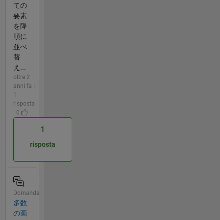
ての
要素
を降
順に
並べ
替
え...
oltre 2
anni fa |
1
risposta
| 0
1
risposta
Domanda
多数
の画