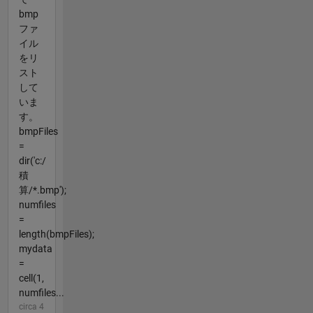
bmp
ファ
イル
をリ
スト
して
いま
す。
bmpFiles
=
dir('c:/
積
算/*.bmp');
numfiles
=
length(bmpFiles);
mydata
=
cell(1,
numfiles...
circa 4