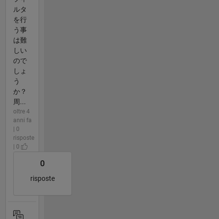
ルタ
を行
う事
は難
しい
ので
しょ
う
か？
周...
oltre 4
anni fa
| 0
risposte
| 0
0
risposte