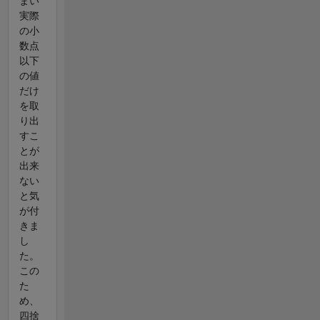
まい
実際
の小
数点
以下
の値
だけ
を取
り出
すこ
とが
出来
ない
と気
が付
きま
し
た。
この
た
め、
四捨