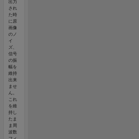
出力
され
た時
に原
画像
のノ
イ
ズ、
信号
の振
幅を
維持
出来
ませ
ん。
これ
を維
持し
たま
ま周
波数
フィ