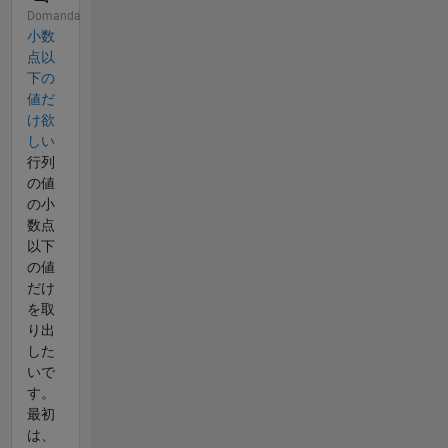
Domanda
小数
点以
下の
値だ
け欲
しい
行列
の値
の小
数点
以下
の値
だけ
を取
り出
した
いで
す。
最初
は、