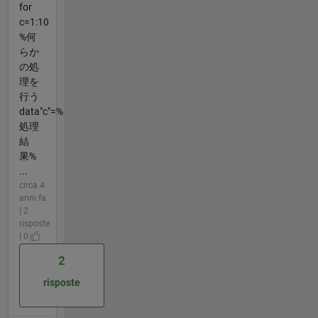
for
c=1:10
%何
らか
の処
理を
行う
data"c"=%
処理
結
果%
...
circa 4
anni fa
| 2
risposte
| 0
2
risposte