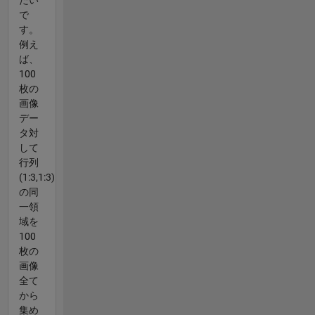
で
す。
例え
ば、
100
枚の
画像
デー
タ対
して
行列
(1:3,1:3)
の同
一領
域を
100
枚の
画像
全て
から
集め