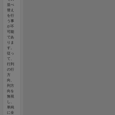
並べ
替え
を行
う事
が不
可能
であ
りま
す。
従っ
て、
行列
の行
方
向、
列方
向を
無視
し、
単純
に全