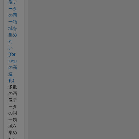
像デ
ータ
の同
一領
域を
集め
た
い
(for
loop
の高
速
化)
多数
の画
像デ
ータ
の同
一領
域を
集め
たい