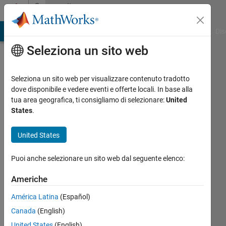
Vai al contenuto
Community
Profile
ATLAB Answers
File Exchange
Cody
AI Chat Playground
Dis
Seleziona un sito web
Seleziona un sito web per visualizzare contenuto tradotto
dove disponibile e vedere eventi e offerte locali. In base alla
assas
tua area geografica, ti consigliamo di selezionare:
United
States
.
Last
seen: 1
United States
giorno
fa
Puoi anche selezionare un sito web dal seguente elenco:
|
Attivo
dal 2013
Americhe
Followers:
América Latina
(Español)
0
Canada
(English)
Following:
United States
(English)
7