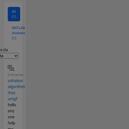
All
(1)
MATLAB
Answers
(1)
er2
to da
Domanda
ushakov
algorithm
mss
umgf
hello
any
one
help
me