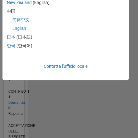
New Zealand
(English)
中国
0
01/13
06/14
11/15
04/17
09/18
02/20
07/21
12/22
05/24
10/25
08/14
03/16
10/17
05/19
12/20
07/22
02/24
09/25
11/14
09/16
07/18
05/20
03/22
01/24
11/25
L
简体中文
CRONOLOGIA
English
日本
(日本語)
RANK
한국
(한국어)
63.423
of
302.023
Contatta l’ufficio locale
REPUTAZIONE
0
CONTRIBUTI
1
Domanda
0
Risposte
ACCETTAZIONE
DELLE
RISPOSTE