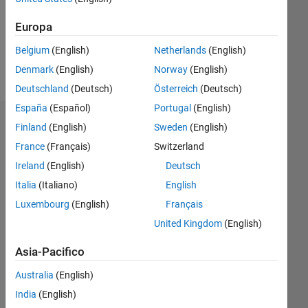
Europa
Follow
Belgium
(English)
Netherlands
(English)
Messaggio
Denmark
(English)
Norway
(English)
Deutschland
(Deutsch)
Österreich
(Deutsch)
España
(Español)
Portugal
(English)
Dashboard
Finland
(English)
Sweden
(English)
France
(Français)
Switzerland
Statistica
Ireland
(English)
Deutsch
M…
Italia
(Italiano)
English
Luxembourg
(English)
Français
-2
-1
3
2
United Kingdom
(English)
Asia-Pacifico
CONTRIBUTI
L
1
Australia
(English)
India
(English)