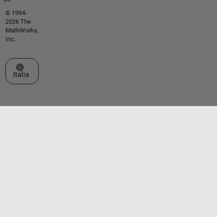
© 1994-
2026 The
MathWorks,
Inc.
Seleziona un sito web
Italia