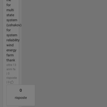
for
multi
state
system
(ushakov)
for
system
reliability
wind
energy
farm
thank
oltre 13
anni fa
| 0
risposte
| 0
0
risposte