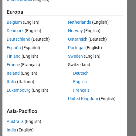
Europa
Follow
Belgium
(English)
Netherlands
(English)
Messaggio
Denmark
(English)
Norway
(English)
Deutschland
(Deutsch)
Österreich
(Deutsch)
España
(Español)
Portugal
(English)
Dashboard
Finland
(English)
Sweden
(English)
France
(Français)
Switzerland
Statistica
Ireland
(English)
Deutsch
M…
Italia
(Italiano)
English
Luxembourg
(English)
Français
-2
-1
3
2
United Kingdom
(English)
Asia-Pacifico
CONTRIBUTI
L
1
Australia
(English)
India
(English)