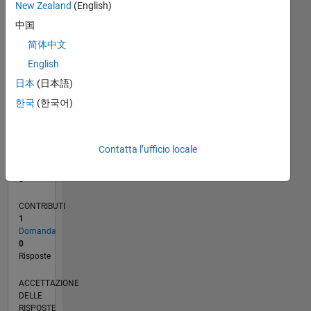
New Zealand
(English)
中国
0
01/13
06/14
11/15
04/17
09/18
02/20
07/21
12/22
05/24
10/25
08/14
03/16
10/17
05/19
12/20
07/22
02/24
09/25
11/14
09/16
07/18
05/20
03/22
01/24
11/25
L
简体中文
CRONOLOGIA
English
日本
(日本語)
RANK
한국
(한국어)
63.423
of
302.028
Contatta l’ufficio locale
REPUTAZIONE
0
CONTRIBUTI
1
Domanda
0
Risposte
ACCETTAZIONE
DELLE
RISPOSTE