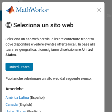
Vai al contenuto
Community
Profile
ATLAB Answers
File Exchange
Cody
AI Chat Playground
Dis
Seleziona un sito web
Seleziona un sito web per visualizzare contenuto tradotto
dove disponibile e vedere eventi e offerte locali. In base alla
assas
tua area geografica, ti consigliamo di selezionare:
United
States
.
Last
seen: 1
United States
giorno
fa
Puoi anche selezionare un sito web dal seguente elenco:
|
Attivo
dal 2013
Americhe
Followers:
América Latina
(Español)
0
Canada
(English)
Following:
United States
(English)
8