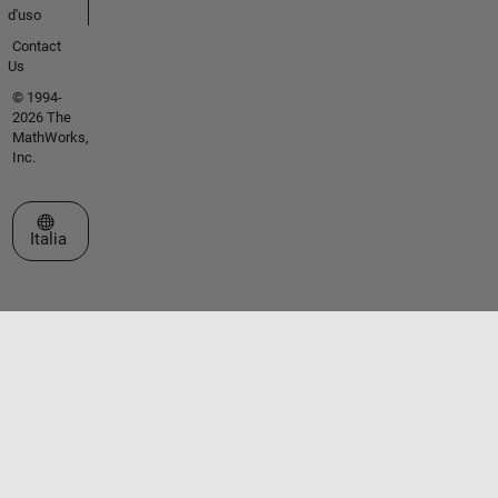
d'uso
Contact
Us
© 1994-
2026 The
MathWorks,
Inc.
Seleziona un sito web
Italia