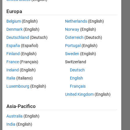
Europa
Follow
Belgium
(English)
Netherlands
(English)
Denmark
(English)
Norway
(English)
Deutschland
(Deutsch)
Österreich
(Deutsch)
Dashboard
España
(Español)
Portugal
(English)
Finland
(English)
Sweden
(English)
Statistica
France
(Français)
Switzerland
M…
Ireland
(English)
Deutsch
Italia
(Italiano)
English
-2
-1
5
4
Luxembourg
(English)
Français
3
United Kingdom
(English)
CONTRIBUTI
L
2
Asia-Pacifico
Australia
(English)
1
India
(English)
0