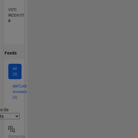
VOTI
RICEVUTI
0
Feeds
All
(3)
MATLAB
Answers
(3)
er2
to da
Domanda