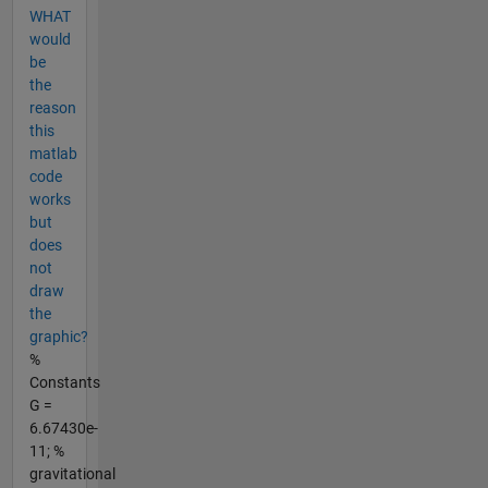
WHAT
would
be
the
reason
this
matlab
code
works
but
does
not
draw
the
graphic?
%
Constants
G =
6.67430e-
11; %
gravitational