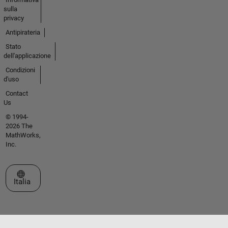
sulla
privacy
Antipirateria
Stato
dell'applicazione
Condizioni
d'uso
Contact
Us
© 1994-
2026 The
MathWorks,
Inc.
Seleziona un sito web
Italia