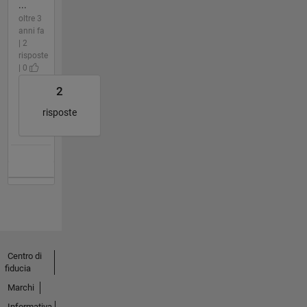
...
oltre 3
anni fa
| 2
risposte
| 0
2
risposte
Centro di
fiducia
Marchi
Informativa