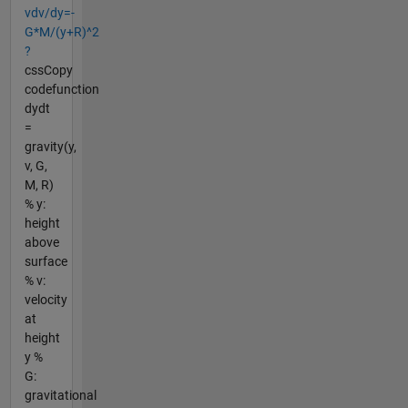
vdv/dy=-
G*M/(y+R)^2
?
cssCopy
codefunction
dydt
=
gravity(y,
v, G,
M, R)
% y:
height
above
surface
% v:
velocity
at
height
y %
G:
gravitational