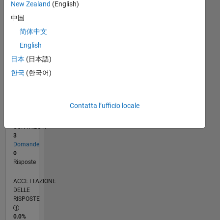
New Zealand
(English)
04/23
09/23
02/24
07/24
12/24
05/25
10/25
03/26
08/26
10/23
04/24
10/24
04/25
04/26
L
中国
CRONOLOGIA
简体中文
English
RANK
日本
(日本語)
184.634
of
한국
(한국어)
302.023
REPUTAZIONE
Contatta l’ufficio locale
0
CONTRIBUTI
3
Domande
0
Risposte
ACCETTAZIONE
DELLE
RISPOSTE
0.0%