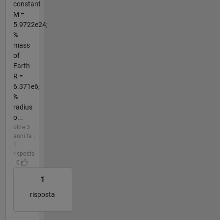
constant
M =
5.9722e24;
%
mass
of
Earth
R =
6.371e6;
%
radius
o...
oltre 3
anni fa |
1
risposta
| 0
1
risposta