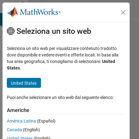
Vai al contenuto
Community
Profile
ATLAB Answers
File Exchange
Cody
AI Chat Playground
Dis
Seleziona un sito web
Seleziona un sito web per visualizzare contenuto tradotto
dove disponibile e vedere eventi e offerte locali. In base alla
Laura
tua area geografica, ti consigliamo di selezionare:
United
States
.
Last
seen:
United States
oltre 3
anni fa
Puoi anche selezionare un sito web dal seguente elenco:
|
Attivo
dal 2023
Americhe
Followers:
América Latina
(Español)
0
Canada
(English)
Following:
United States
(English)
0