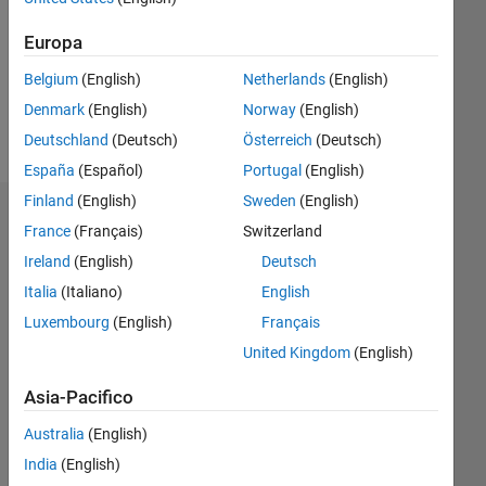
0
Europa
Belgium
(English)
Netherlands
(English)
Follow
Denmark
(English)
Norway
(English)
Messaggio
Deutschland
(Deutsch)
Österreich
(Deutsch)
España
(Español)
Portugal
(English)
Finland
(English)
Sweden
(English)
Badge
France
(Français)
Switzerland
Ireland
(English)
Deutsch
Voss's
Badge
Italia
(Italiano)
English
Luxembourg
(English)
Français
Community
Tutto
United Kingdom
(English)
Badge
Asia-Pacifico
Australia
(English)
India
(English)