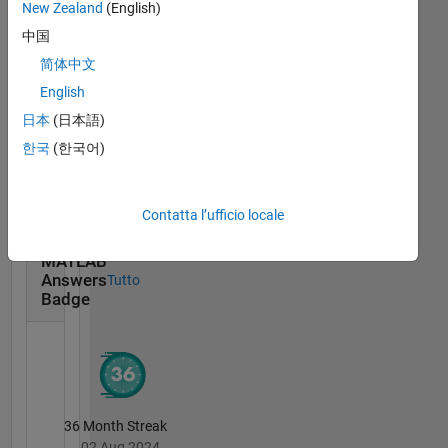
MATLAB Central...
New Zealand
(English)
19 Mar 2022
中国
简体中文
English
日本
(日本語)
Treasure Hunt...
한국
(한국어)
23 Sep 2021
Contatta l’ufficio locale
MATLAB
Answers
Tutto
Badge
36 Month Streak
02 Aug 2024