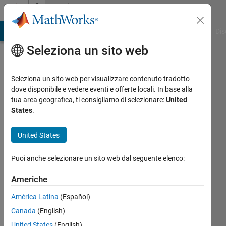
Vai al contenuto
Community
Profile
ATLAB Answers
File Exchange
Cody
AI Chat Playground
Dis
Seleziona un sito web
Seleziona un sito web per visualizzare contenuto tradotto
dove disponibile e vedere eventi e offerte locali. In base alla
Voss
tua area geografica, ti consigliamo di selezionare:
United
States
.
Last
seen:
United States
30
giorni
Puoi anche selezionare un sito web dal seguente elenco:
fa
|
Attivo
Americhe
dal 2013
América Latina
(Español)
Followers:
Canada
(English)
10
United States
(English)
Following: