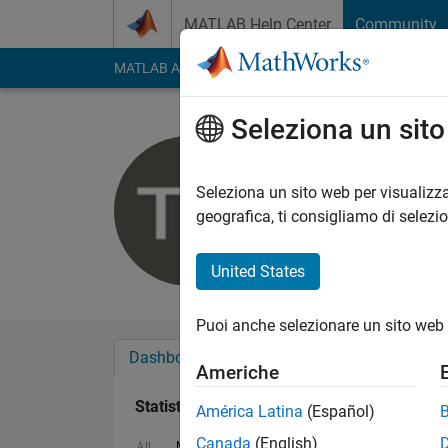
Vai al contenuto
MATLAB Help Center
Community
MATLAB Answers
File Exchange
Cody
AI Cha
Seleziona un sit
Thor
Last seen: oltre 2 ann
Seleziona un sito web per visualizza
Followers:
0
Followi
geografica, ti consigliamo di selezi
Follow
Messag
United States
Puoi anche selezionare un sito web 
Dashboard
Badge
Sponsorizzazioni
Americhe
Statistica
América Latina
(Español)
Canada
(English)
MATLAB Answers
File Exchange
All