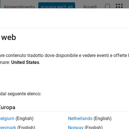
Apprendimento
Accedi
Acquista MATLAB
t Playground
Discussioni
Concorsi
Blog
Pubblica
Altro
o web
i fa
|
Attivo dal 2013
re contenuto tradotto dove disponibile e vedere eventi e offerte l
ng:
0
onare:
United States
.
gio
dal seguente elenco:
Europa
Belgium
(English)
Netherlands
(English)
RANK
Denmark
(English)
Norway
(English)