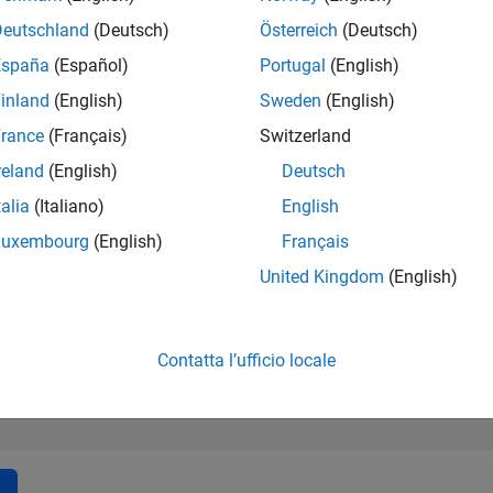
14.573
of 302.025
Deutschland
(Deutsch)
Österreich
(Deutsch)
España
(Español)
Portugal
(English)
REPUTAZIONE
3
inland
(English)
Sweden
(English)
rance
(Français)
Switzerland
CONTRIBUTI
8
Domande
reland
(English)
Deutsch
0
Risposte
talia
(Italiano)
English
ACCETTAZION
Luxembourg
(English)
Français
DELLE RISPOS
62.5%
05/19
L
05/20
05/21
05/22
05/23
05/24
05/25
05/26
United Kingdom
(English)
CRONOLOGIA
VOTI RICEVUTI
3
Contatta l’ufficio locale