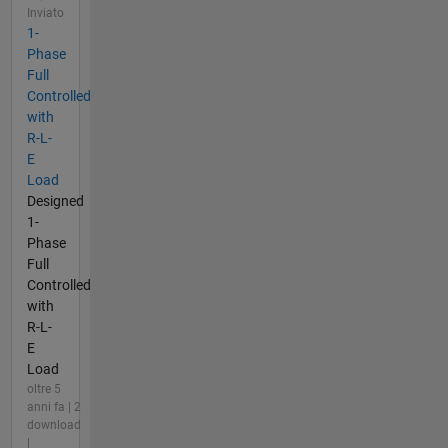
Inviato
1-
Phase
Full
Controlled
with
R-L-
E
Load
Designed
1-
Phase
Full
Controlled
with
R-L-
E
Load
oltre 5
anni fa | 2
download
|