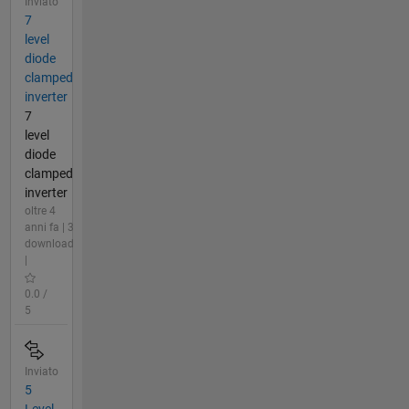
Inviato
7
level
diode
clamped
inverter
7
level
diode
clamped
inverter
oltre 4
anni fa | 3
download
|
0.0 /
5
Inviato
5
Level