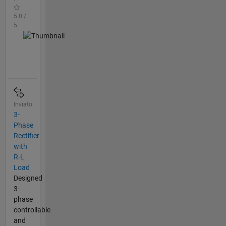
5.0 /
5
Inviato
3-
Phase
Rectifier
with
R-L
Load
Designed
3-
phase
controllable
and