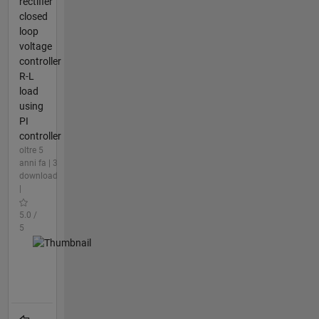
rectifier
closed
loop
voltage
controller
R-L
load
using
PI
controller
oltre 5
anni fa | 3
download
|
5.0 /
5