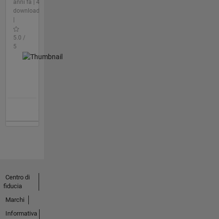
anni fa | 4
download
|
5.0 /
5
Centro di
fiducia
Marchi
Informativa