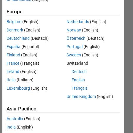
dal 2021
Europa
Followers:
1
Belgium
(English)
Netherlands
(English)
Following:
Denmark
(English)
Norway
(English)
0
Deutschland
(Deutsch)
Österreich
(Deutsch)
España
(Español)
Portugal
(English)
Follow
Finland
(English)
Sweden
(English)
Messaggio
France
(Français)
Switzerland
Ireland
(English)
Deutsch
Italia
(Italiano)
English
Dashboard
Luxembourg
(English)
Français
United Kingdom
(English)
Statistica
Asia-Pacifico
F…
Australia
(English)
14
-2
-1
-4
1
3
5
7
9
12
India
(English)