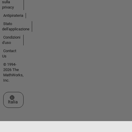
sulla
privacy
Antipirateria
Stato
dell'applicazione
Condizioni
d'uso
Contact
Us
© 1994-
2026 The
MathWorks,
Inc.
Seleziona un sito web
Italia