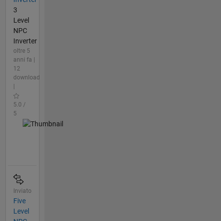
3
Level
NPC
Inverter
oltre 5
anni fa |
12
download
|
5.0 /
5
Inviato
Five
Level