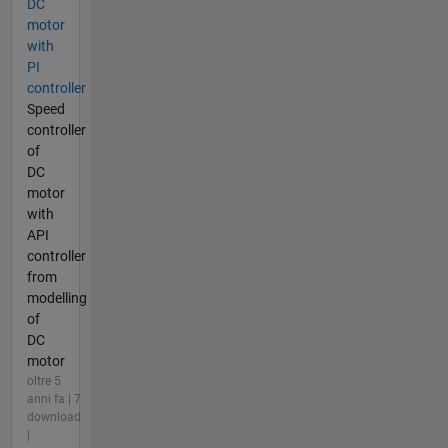
DC
motor
with
PI
controller
Speed
controller
of
DC
motor
with
API
controller
from
modelling
of
DC
motor
oltre 5
anni fa | 7
download
|