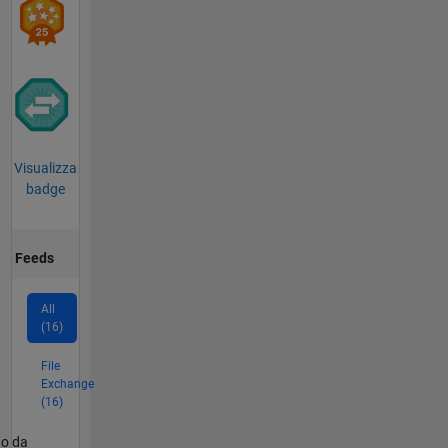
Visualizza
badge
Feeds
All
(16)
File
Exchange
(16)
er2
to da