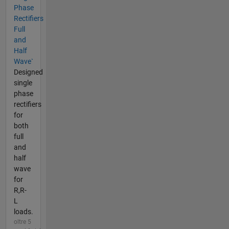
Phase
Rectifiers
Full
and
Half
Wave`
Designed
single
phase
rectifiers
for
both
full
and
half
wave
for
R,R-
L
loads.
oltre 5