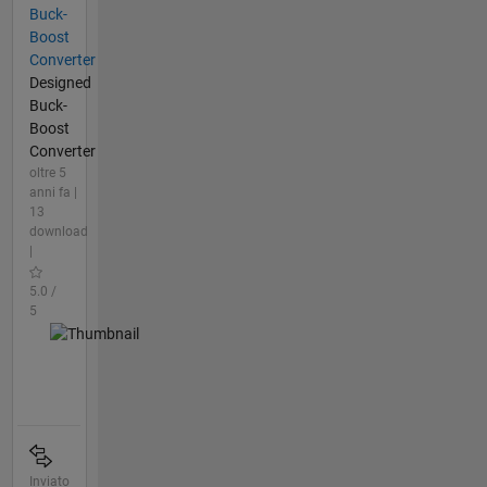
Buck-
Boost
Converter
Designed
Buck-
Boost
Converter
oltre 5
anni fa |
13
download
|
5.0 /
5
Inviato