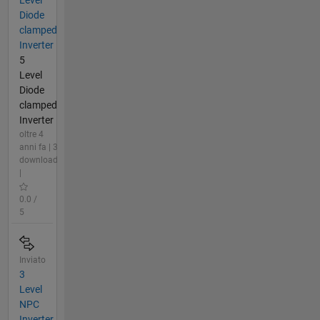
Diode
clamped
Inverter
5
Level
Diode
clamped
Inverter
oltre 4
anni fa | 3
download
|
0.0 /
5
Inviato
3
Level
NPC
Inverter