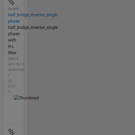
Inviato
half_bridge_inverter_single
phase
half_bridge_inverter_single
phase
with
R-L
filter
oltre 5
anni fa | 3
download
|
5.0 /
5