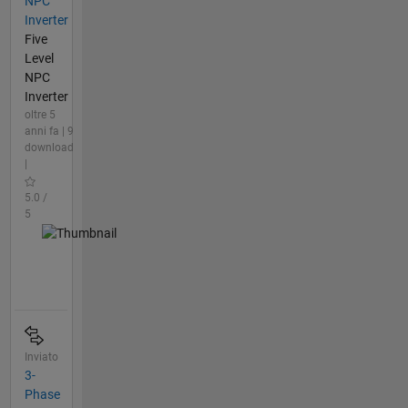
NPC
Inverter
Five
Level
NPC
Inverter
oltre 5
anni fa | 9
download
|
5.0 /
5
Inviato
3-
Phase