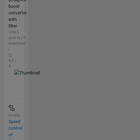
boost
converter
with
filter
oltre 5
anni fa | 7
download
|
5.0 /
5
Inviato
Speed
control
of