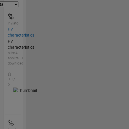
Inviato
PV
characteristics
PV
characteristics
oltre 4
anni fa | 1
download
|
0.0 /
5