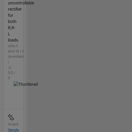
uncontrollable
rectifier
for
both
R,R-
L
loads.
oltre 5
anni fa | 3
download
|
5.0 /
5
Inviato
Single