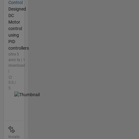
Control
Designed
DC
Motor
control
using
PID
controllers
oltre 5
anni fa | 1
download
|
5.0 /
5
Inviato