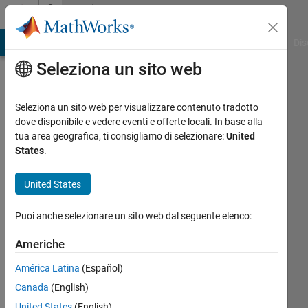
Vai al contenuto
Community
Profile
ATLAB Answers
File Exchange
Cody
AI Chat Playground
Dis
Seleziona un sito web
Seleziona un sito web per visualizzare contenuto tradotto
dove disponibile e vedere eventi e offerte locali. In base alla
Dr.Malla
tua area geografica, ti consigliamo di selezionare:
United
States
.
Jagan
United States
Mohana
Rao
Puoi anche selezionare un sito web dal seguente elenco:
Last
Americhe
seen:
América Latina
(Español)
oltre 2
anni fa
Canada
(English)
|
Attivo
United States
(English)