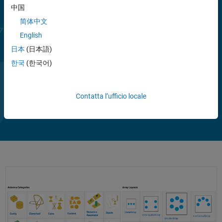
sull’intelligenza artificiale, come la ricostruzione di diagrammi di
中国
radiazione 3D tramite Deep Learning e il miglioramento dei progetti di
简体中文
antenne con l’ottimizzazione SADEA.
English
La toolbox consente di esportare le antenne progettate per la
日本
(日本語)
fabbricazione utilizzando file CAD e Gerber. È inoltre possibile
한국
(한국어)
integrare array di antenne—incluse misurazioni o dati simulati da
terze parti—nei front-end RF di sistemi wireless per progettare reti di
Mostra altro
adattamento e simulare algoritmi di beamforming. È possibile
Riproduci
Contatta l’ufficio locale
Il
2:13
utilizzare diverse tecniche di propagazione, come il ray tracing, per
visualizzare la copertura ed effettuare stime dei collegamenti su
terreni arbitrari e in scenari urbani.
video