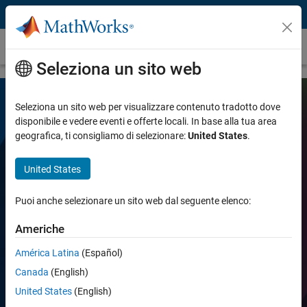
Vai al contenuto
Antenna Toolbox
Seleziona un sito web
Seleziona un sito web per visualizzare contenuto tradotto dove
disponibile e vedere eventi e offerte locali. In base alla tua area
geografica, ti consigliamo di selezionare:
United States
.
United States
Antenna Toolbox
Puoi anche selezionare un sito web dal seguente elenco:
Americhe
Progettazione, analisi e visualizzazione degli
elementi e array di antenne
América Latina
(Español)
Canada
(English)
United States
(English)
Prova gratis