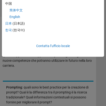
中国
简体中文
English
日本
(日本語)
한국
(한국어)
Come sfruttare l’IA generativa in aula
L’uso degli strumenti di IA generativa richiede agli studenti di
acquisire competenze aggiuntive, come creare prompt,
Contatta l’ufficio locale
perfezionarli, reiterarli e valutare i risultati generati. Ognuna di
queste rappresenta un’opportunità per insegnare agli studenti
nuove competenze che potranno utilizzare in futuro nella loro
carriera.
Prompting:
quali sono le best practice per la creazione di
prompt? Qual è la differenza tra il prompting è la ricerca
tradizionale? Quali informazioni contestuali si possono
fornire per migliorare il prompt?