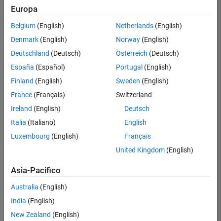
Europa
uno strumento che negli ultimi anni ha acquisito popolarità nel
settore poiché consente di automatizzare attività ripetitive e
Belgium
(English)
Netherlands
(English)
aumentare la produttività.
Denmark
(English)
Norway
(English)
Adottare l’IA generativa è fondamentale per sviluppare la
Deutschland
(Deutsch)
Österreich
(Deutsch)
prossima generazione di ingegneri e scienziati. Per aiutare gli
España
(Español)
Portugal
(English)
educatori a supportare questa transizione, MathWorks ha
Finland
(English)
Sweden
(English)
incluso MATLAB Copilot
nell'accesso a livello di campus
a
MATLAB e Simulink.
France
(Français)
Switzerland
Ireland
(English)
Deutsch
Italia
(Italiano)
English
Luxembourg
(English)
Français
United Kingdom
(English)
Asia-Pacifico
Australia
(English)
India
(English)
New Zealand
(English)