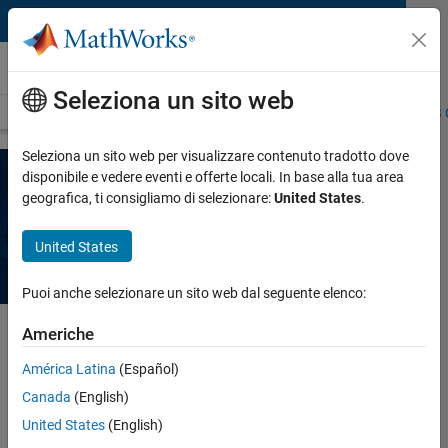
Vai al contenuto
MATLAB Copilot
Seleziona un sito web
Panoramica
Domande frequenti
Approccio didattico con MATLAB 
Seleziona un sito web per visualizzare contenuto tradotto dove
disponibile e vedere eventi e offerte locali. In base alla tua area
geografica, ti consigliamo di selezionare:
United States
.
Didattica con MATLAB Copilot
United States
Puoi anche selezionare un sito web dal seguente elenco:
Americhe
Informazioni su MATLAB Copilot
América Latina
(Español)
Canada
(English)
MATLAB Copilot aiuta docenti, studenti e ricercatori a creare,
United States
(English)
ottimizzare ed eseguire il debug del codice con l’IA generativa.
Viene utilizzato come assistente per la generazione di codice,