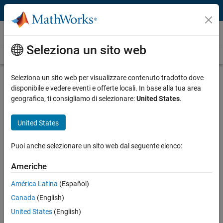
Vai al contenuto
Video
Seleziona un sito web
Videos Home
Search
Play
Vi
4:50
Seleziona un sito web per visualizzare contenuto tradotto dove
disponibile e vedere eventi e offerte locali. In base alla tua area
Description
geografica, ti consigliamo di selezionare:
United States
.
Video
Rapid Control Prototyping with
United States
Simulink Real-Time
Puoi anche selezionare un sito web dal seguente elenco:
Published: 15 Jun 2021
Americhe
América Latina
(Español)
Full Transcript
Canada
(English)
United States
(English)
Related Resources