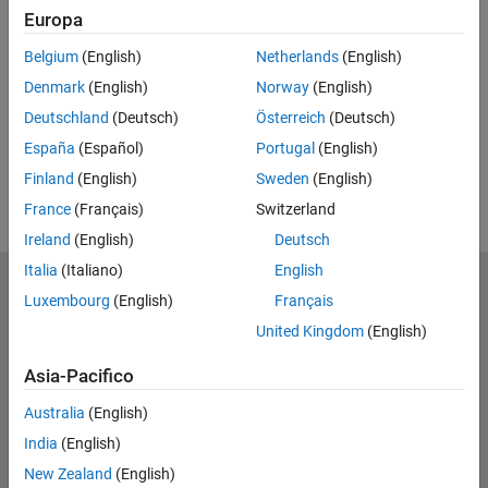
Europa
Feedback
Belgium
(English)
Netherlands
(English)
UP NEXT
Denmark
(English)
Norway
(English)
RELATED VIDEOS
Deutschland
(Deutsch)
Österreich
(Deutsch)
View more related videos
España
(Español)
Portugal
(English)
Finland
(English)
Sweden
(English)
France
(Français)
Switzerland
Ireland
(English)
Deutsch
Italia
(Italiano)
English
MathWorks
Luxembourg
(English)
Français
Accelerating the pace of engineering and science
United Kingdom
(English)
Scopri i nostri prodotti
Asia-Pacifico
Prova o Acquista
Australia
(English)
India
(English)
Scopri i nostri prodotti
New Zealand
(English)