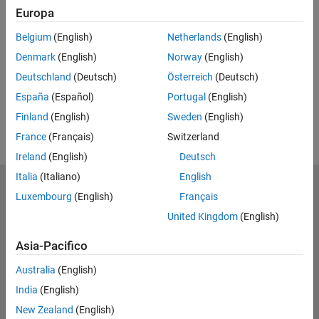
Europa
Feedback
Belgium
(English)
Netherlands
(English)
UP NEXT
Denmark
(English)
Norway
(English)
RELATED VIDEOS
Deutschland
(Deutsch)
Österreich
(Deutsch)
View more related videos
España
(Español)
Portugal
(English)
Finland
(English)
Sweden
(English)
France
(Français)
Switzerland
Ireland
(English)
Deutsch
Italia
(Italiano)
English
MathWorks
Luxembourg
(English)
Français
Accelerating the pace of engineering and science
United Kingdom
(English)
Scopri i nostri prodotti
Asia-Pacifico
Prova o Acquista
Australia
(English)
India
(English)
Scopri i nostri prodotti
New Zealand
(English)