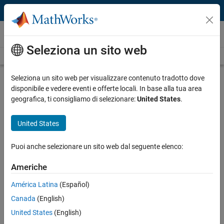
Vai al contenuto
Video
Seleziona un sito web
Videos Home
Search
Play
Vi
3:45
Seleziona un sito web per visualizzare contenuto tradotto dove
disponibile e vedere eventi e offerte locali. In base alla tua area
Description
geografica, ti consigliamo di selezionare:
United States
.
Video
Waveform Generation Using
United States
MATLAB and SDR
Puoi anche selezionare un sito web dal seguente elenco:
Published: 11 Apr 2019
Americhe
América Latina
(Español)
Full Transcript
Canada
(English)
United States
(English)
Related Resources