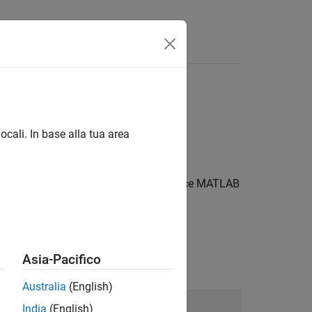
ccezioni
ocali. In base alla tua area
e acquisire dati sugli errori.
struisce un oggetto
. Il codice MATLAB
MException
Asia-Pacifico
Australia
(English)
India
(English)