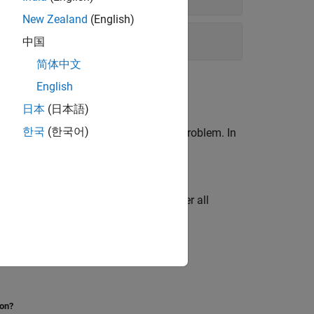
New Zealand
(English)
中国
简体中文
English
日本
(日本語)
한국
(한국어)
ys the best solution to a programming problem. In
ing
.
eval
rams to ensure reliable operation under all
s of errors.
ion?