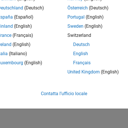
Read intensity of light that re
LightIntensity
Deutschland
(Deutsch)
Österreich
(Deutsch)
España
(Español)
Portugal
(English)
menti
inland
(English)
Sweden
(English)
Sensors
rance
(Français)
Switzerland
Sensors
reland
(English)
Deutsch
luzione dei problemi
talia
(Italiano)
English
Luxembourg
(English)
Français
 Connect to a Sensor or Motor
®
®
eshoot connections to LEGO
MINDSTORMS
sensors and moto
United Kingdom
(English)
How useful was this informat
Contatta l’ufficio locale