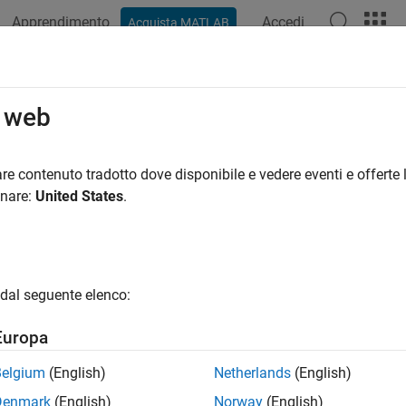
Apprendimento
Accedi
Acquista MATLAB
azione
Esempi
Funzioni
App
Video
Risposte
ori di colore
o web
 i dati dei sensori di colore collegati al mattoncino EV3
re contenuto tradotto dove disponibile e vedere eventi e offerte l
ire con i dati dei sensori di colore collegati al mattoncino EV3
onare:
United States
.
tti
Connection to color sensor
rSensor
dal seguente elenco:
ioni
Europa
Belgium
(English)
Netherlands
(English)
Read color of object in front of
Color
Denmark
(English)
Norway
(English)