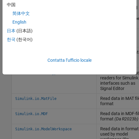
Return structure with
Simulink.io.getFileTypeDiagnostics
中国
field
NamespaceErrors
for
简体中文
Simulink.io.FileTyp
English
objects
日本
(日本語)
Classi
한국
(한국어)
Read data in format
Simulink.io.BaseWorkspace
used by base
Contatta l’ufficio locale
workspace
Base class for file t
Simulink.io.FileType
readers for
Simulink
interfaces such as
Signal Editor
Read data in MAT fil
Simulink.io.MatFile
format
Read data in MDF-fi
Simulink.io.MDF
format
(Da R2023b)
Read data in format
Simulink.io.ModelWorkspace
used by model