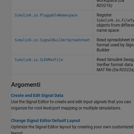
workspace
(Da
R2021b)
Register
Simulink.io.PluggableNamespace
Simulink.io.FileT
objects from differe
name space
Read spreadsheet i
Simulink.io.SignalBuilderSpreadsheet
format used by Sign
Builder
Read
Simulink
Desig
Simulink.io.SLDVMatFile
Verifier
format data 
MAT file
(Da R2022a
Argomenti
Create and Edit Signal Data
Use the Signal Editor to create and edit input signals that you can
organize for root-level port mapping or multiple simulations.
Change Signal Editor Default Layout
Optimize the Signal Editor layout by creating your own customized
layout.