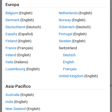
Attività di Live Editor
Europa
Belgium
(English)
Netherlands
(English)
Creazione del segnale
Create signal in Live Editor
(Da
R2022b)
Denmark
(English)
Norway
(English)
Generazione di forma
Generate waveform in Live Editor
Deutschland
(Deutsch)
Österreich
(Deutsch)
d'onda
(Da R2025a)
España
(Español)
Portugal
(English)
Finland
(English)
Sweden
(English)
Strumenti
France
(Français)
Switzerland
Signal Editor
Create and edit input signals
Ireland
(English)
Deutsch
Italia
(Italiano)
English
Funzioni
Luxembourg
(English)
Français
United Kingdom
(English)
Import signal data
signalBuilderToSignalEditor
and properties from
Signal Builder block to
Asia-Pacifico
Signal Editor block
Australia
(English)
(Not recommended)
signalbuilder
Create and access
India
(English)
Signal Builder blocks
New Zealand
(English)