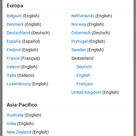
Europa
MATLAB Function
Include
MATLAB
code in
Simulink
models
Belgium
(English)
Netherlands
(English)
Denmark
(English)
Norway
(English)
Oggetti
Deutschland
(Deutsch)
Österreich
(Deutsch)
MATLAB
Function block
MATLABFunctionConfiguration
España
(Español)
Portugal
(English)
property configuration
Finland
(English)
Sweden
(English)
Stateflow
interface to
Stateflow.EMChart
France
(Français)
Switzerland
MATLAB
Function block
Ireland
(English)
Deutsch
Argomenti
Italia
(Italiano)
English
Luxembourg
(English)
Français
Create MATLAB Function Block Variables
Use
MATLAB Function
block variables to modify data input to the
United Kingdom
(English)
block, or to output modified data to the model.
Asia-Pacifico
Set Properties for MATLAB Function Block Variables
Australia
(English)
Use the
Property Inspector
or the Model Explorer to define
properties of
MATLAB Function
block variable properties.
India
(English)
New Zealand
(English)