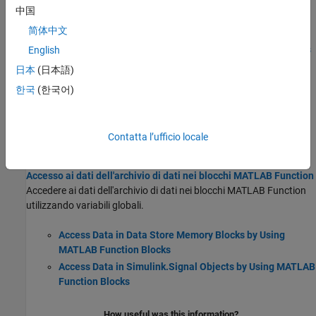
Specify Data Types of Variables in MATLAB Function
中国
Blocks
简体中文
Specify Size of MATLAB Function Block Variables
Declare Variable-Size MATLAB Function Block Variables
English
Add Enumerated Inputs, Outputs, and Parameters to a
日本
(日本語)
MATLAB Function Block
한국
(한국어)
Access Workspace Data in MATLAB Function Blocks by Using
Parameter Variables
®
Pass Simulink parameters and MATLAB
variables to a
MATLAB
Contatta l’ufficio locale
Function
block.
Accesso ai dati dell'archivio di dati nei blocchi MATLAB Function
Accedere ai dati dell'archivio di dati nei blocchi
MATLAB Function
utilizzando variabili globali.
Access Data in Data Store Memory Blocks by Using
MATLAB Function Blocks
Access Data in Simulink.Signal Objects by Using MATLAB
Function Blocks
How useful was this information?