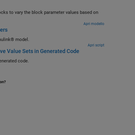
cks to vary the block parameter values based on
Apri modello
ers
imulink® model.
Apri script
ive Value Sets in Generated Code
Learn how to use variant parameter banks to group variant parameters in generated code.
ion?