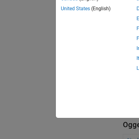
United States
(English)
È possi
Il codi
F
un valo
F
Differe
(Simuli
I
I
Clas
Simu
Simu
Simu
Ogge