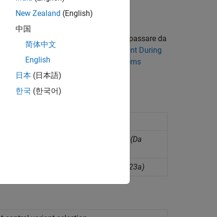
New Zealand
(English)
ri della variante nel modello.
中国
lori possibili di un sistema. È possibile passare da
简体中文
odello, come descritto in
Activate Variant During
English
eriori informazioni, vedere
Variant Systems
日本
(日本語)
한국
(한국어)
es in structure array in generated code
(Da
es for variant parameter bank
(Da R2023a)