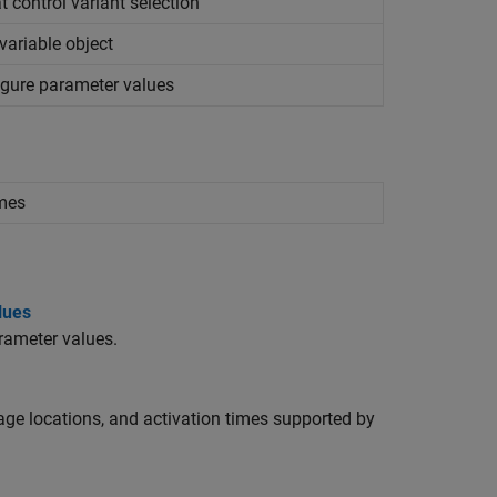
t control variant selection
 variable object
figure parameter values
mes
lues
rameter values.
rage locations, and activation times supported by