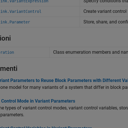
Specify conditions tha
link.VariantExpression
Create variant control
link.VariantControl
Store, share, and con
link.Parameter
ioni
Class enumeration members and na
eration
menti
riant Parameters to Reuse Block Parameters with Different Va
one model for many variants of a system that differ in block pa
t Control Mode in Variant Parameters
he types of variant control modes, variant control variables, sto
 parameters.