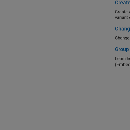
Create
Create 
variant
Change
Change 
Group 
(Embed