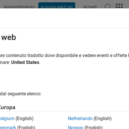
Apprendimento
Accedi
Acquista MATLAB
azione
Esempi
Funzioni
Blocchi
App
Video
R
ri del parametro della variante
o web
ntare le variazioni di valore nei parametri del blocco
re contenuto tradotto dove disponibile e vedere eventi e offerte l
 i parametri della variante, è possibile rappresentare le variazio
onare:
United States
.
le raggruppare diversi gruppi di valori in base alla variante da sim
 controllo della variante. I parametri delle varianti possono esse
onga di voler simulare un modello che rappresenti un sistema p
dal seguente elenco:
configurazioni siano simili sotto diversi aspetti, possono differir
oni del motore o il numero di cilindri del motore. Piuttosto che
Europa
valori possibili, è possibile utilizzare i parametri della variante p
all'altro in base al controllo della variante selezionato. Per ulter
Belgium
(English)
Netherlands
(English)
s
.
Denmark
(English)
Norway
(English)