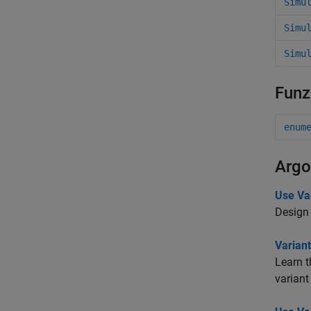
Simu
Simu
Simu
Funz
enum
Argo
Use Va
Design 
Varian
Learn t
variant