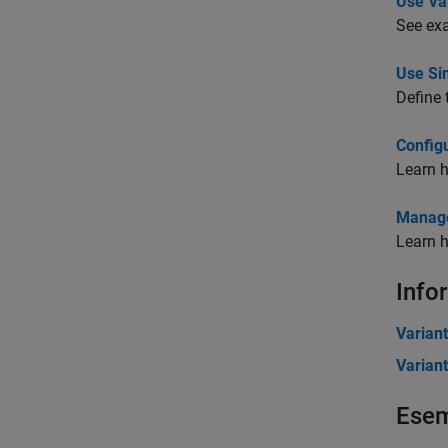
Use Var
See exa
Use Si
Define 
Config
Learn h
Manage
Learn 
Info
Varian
Varian
Esem