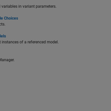
 variables in variant parameters.
le Choices
cts.
dels
nt instances of a referenced model.
Manager.