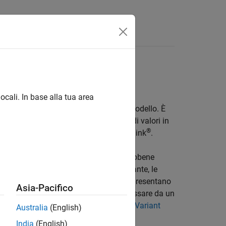
isposte
ocali. In base alla tua area
ni di valore di un sistema in un unico modello. È
ulare. È possibile attivare ogni serie di valori in
®
re incorporati in qualsiasi blocco Simulink
.
er auto con diverse configurazioni. Sebbene
e per valori quali il consumo di carburante, le
 progettare più blocchi che insieme rappresentano
Asia-Pacifico
er modellare i valori variabili e quindi passare da un
iori informazioni, vedere
Introduction to Variant
Australia
(English)
India
(English)