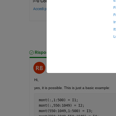
E
0 Commenti
F
Accedi per commentare.
F
I
I
L
Risposta accettata
Nut
il 30 Giu 2016
Modificato:
Nut
il 30 Giu 2016
Hi,
yes, it is possible. This is just a basic example:
 mont(:,1:500) = I1;
 mont(:,550:1049) = I2;
 mont(550:1049,1:500) = I3;