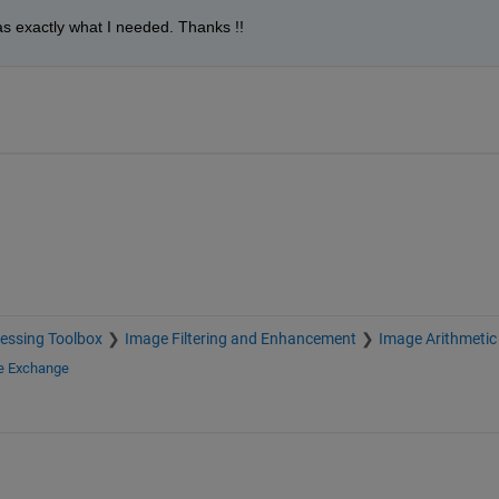
as exactly what I needed. Thanks !!
essing Toolbox
Image Filtering and Enhancement
Image Arithmetic
le Exchange