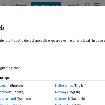
Apprendimento
Accedi
Acquista MATLAB
t Playground
Discussioni
Concorsi
Blog
Pubblica
Altro
iga
FAQ su MATLAB
Altro
eb
tenuto tradotto dove disponibile e vedere eventi e offerte locali. In base a
posta accettata
Aggiornato 1 Lug 2016
12 Visualizzazioni (30 gi
eguente elenco:
uropa
0 voti
elgium
(English)
Netherlands
(English)
th some spacing in between ? My images are really small so it would loo
enmark
(English)
Norway
(English)
e images.
eutschland
(Deutsch)
Österreich
(Deutsch)