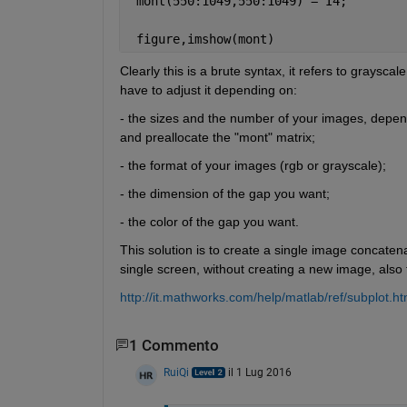
 mont(550:1049,550:1049) = I4;
 figure,imshow(mont)
Clearly this is a brute syntax, it refers to graysc
have to adjust it depending on:
- the sizes and the number of your images, depend
and preallocate the "mont" matrix;
- the format of your images (rgb or grayscale);
- the dimension of the gap you want;
- the color of the gap you want.
This solution is to create a single image concatena
single screen, without creating a new image, also t
http://it.mathworks.com/help/matlab/ref/subplot.ht
1 Commento
RuiQi
il 1 Lug 2016