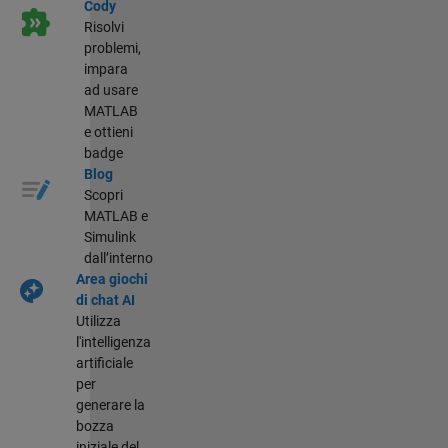
Cody
Risolvi
problemi,
impara
ad usare
MATLAB
e ottieni
badge
Blog
Scopri
MATLAB e
Simulink
dall’interno
Area giochi
di chat AI
Utilizza
l'intelligenza
artificiale
per
generare la
bozza
iniziale del