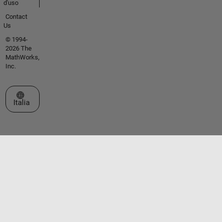
d'uso
Contact
Us
© 1994-
2026 The
MathWorks,
Inc.
Seleziona un sito web
Italia