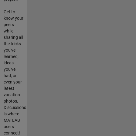
Get to
know your
peers
while
sharing all
the tricks
you've
learned,
ideas
you've
had, or
even your
latest
vacation
photos.
Discussions
is where
MATLAB
users
connect!