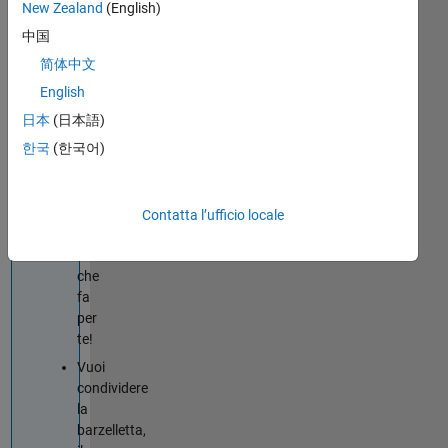
le
New Zealand
(English)
tue
中国
competenze
简体中文
in
MATLAB
English
o
日本
(日本語)
Simulink?
한국
(한국어)
Tips
&
Tricks
è
Contatta l’ufficio locale
la
soluzione
che
fa
per
te!
Vuoi
condividere
la
barzelletta,