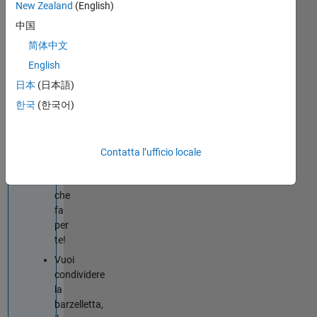
le
New Zealand
(English)
tue
中国
competenze
简体中文
in
MATLAB
English
o
日本
(日本語)
Simulink?
한국
(한국어)
Tips
&
Tricks
è
Contatta l’ufficio locale
la
soluzione
che
fa
per
te!
Vuoi
condividere
la
barzelletta,