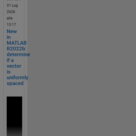
le N, 
31 Lug
e
which 
2026
c
can 
De
alle
u
be 
mo: 
13:17
r
reuse
Mer
New
i
d in 
ge 
in
t
furthe
two 
MATLAB
y 
r 
tri
R2022b:
R
argum
ang
determine
i
ent 
le 
if a
s
validat
hea
vector
k
ions. 
tma
is
ps 
To be 
uniformly
spaced
discus
D
sed if 
i
% Made up some data casually (随便捏造了点数据)
N and 
f
X = randn(20,15) + [(linspace(-1,2.5,20)').*ones(1,
M are 
f
% Get the correlation matrix (求相关系数矩阵)
valid 
i
just 
Data = corr(X);
c
within 
u
the 
l
figure()
argum
t 