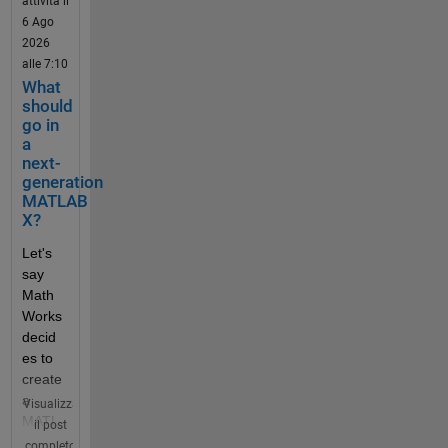
attività il
6 Ago
2026
alle 7:10
What
should
go in
a
next-
generation
MATLAB
X?
Let's 
say 
Math
Works 
decid
es to 
create 
a 
Visualizza
MATL
il post
AB X 
completo