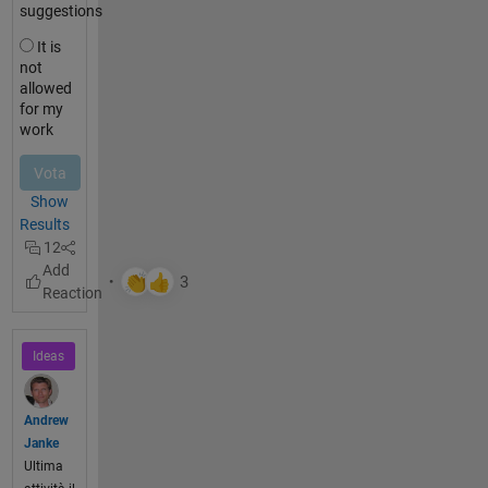
suggestions
It is
not
allowed
for my
work
Show
Results
12
Ideas
Andrew
Janke
Ultima