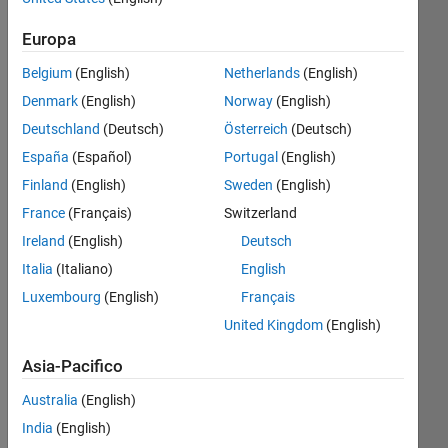
insieme
le
Europa
sfide
Belgium
(English)
Netherlands
(English)
più
grandi
Denmark
(English)
Norway
(English)
e
Deutschland
(Deutsch)
Österreich
(Deutsch)
divertirti.
España
(Español)
Portugal
(English)
Vuoi
Finland
(English)
Sweden
(English)
vedere
gli
France
(Français)
Switzerland
ultimi
Ireland
(English)
Deutsch
aggiornamenti?
Italia
(Italiano)
English
Segui
i
Luxembourg
(English)
Français
punti
United Kingdom
(English)
salienti
!
Asia-Pacifico
Cerchi
tecniche
Australia
(English)
per
India
(English)
migliorare