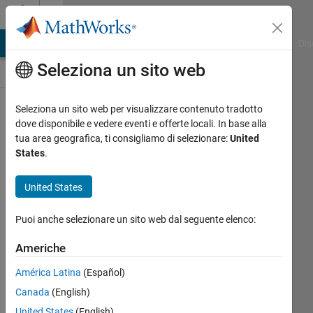
Vai al contenuto
Discussioni
ATLAB Answers
File Exchange
Cody
AI Chat Playground
Dis
Seleziona un sito web
Mettiti
Seleziona un sito web per visualizzare contenuto tradotto
comodo!
dove disponibile e vedere eventi e offerte locali. In base alla
Discussions
tua area geografica, ti consigliamo di selezionare:
United
è
States
.
il
tuo
United States
spazio
in
cui
Puoi anche selezionare un sito web dal seguente elenco:
puoi
Americhe
conoscere
i
América Latina
(Español)
tuoi
Canada
(English)
colleghi,
affrontare
United States
(English)