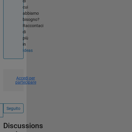
di
cui
abbiamo
bisogno?
Raccontaci
di
più
in
Ideas
Accedi per
partecipare
Seguito
Discussions