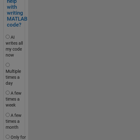
help
with
writing
MATLAB
code?
AI
writes all
my code
now
Multiple
times a
day
A few
times a
week
A few
times a
month
Only for