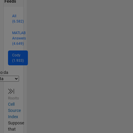
Feeds
All
(6.582)
MATLAB
Answers
(4.649)
Cody
(1.933)
er2
to da
Risolto
Cell
Source
Index
Suppose
that