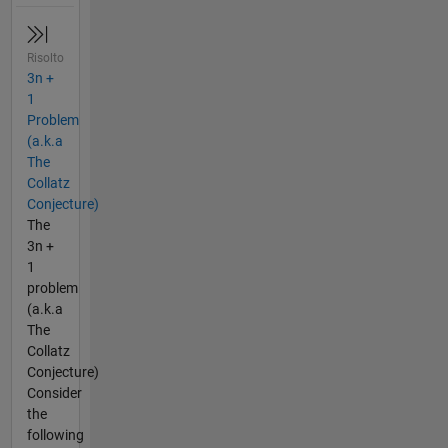
Risolto
3n +
1
Problem
(a.k.a
The
Collatz
Conjecture)
The
3n +
1
problem
(a.k.a
The
Collatz
Conjecture)
Consider
the
following