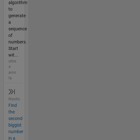
algorithm
to
generate
a
sequence
of
numbers.
Start
wit...
oltre
4
anni
fa
Risolto
Find
the
second
biggist
number
in a