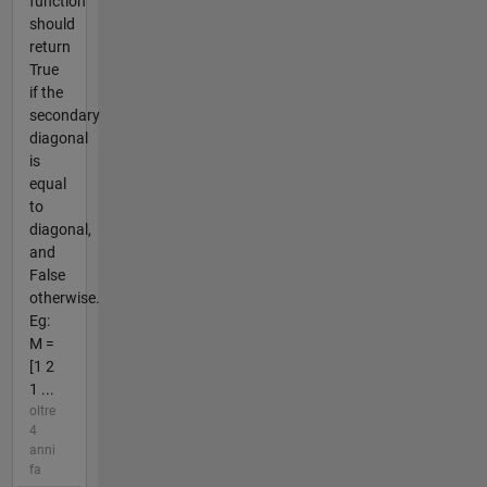
function
should
return
True
if the
secondary
diagonal
is
equal
to
diagonal,
and
False
otherwise.
Eg:
M =
[1 2
1 ...
oltre
4
anni
fa