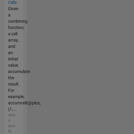
Cells
Given
a
combining
function,
a cell
array,
and
an
initial
value,
accumulate
the
result.
For
example,
accumcell(@plus,
{1,...
oltre
4
anni
fa