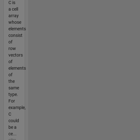
C is
a cell
array
whose
elements
consist
of
row
vectors
of
elements
of
the
same
type.
For
example,
C
could
be a
ce...