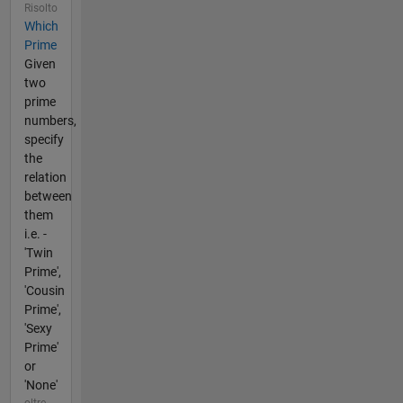
Risolto
Which
Prime
Given
two
prime
numbers,
specify
the
relation
between
them
i.e. -
'Twin
Prime',
'Cousin
Prime',
'Sexy
Prime'
or
'None'