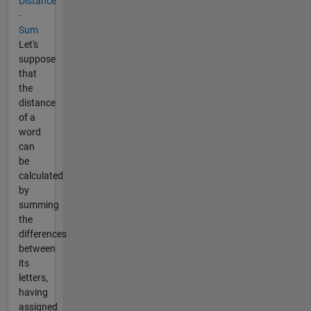
Distance
-
Sum
Let's
suppose
that
the
distance
of a
word
can
be
calculated
by
summing
the
differences
between
its
letters,
having
assigned