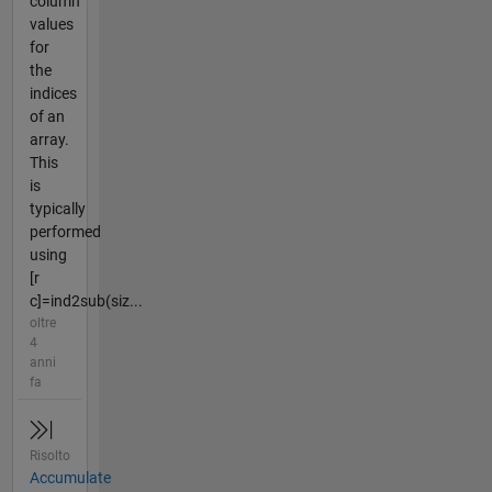
column
values
for
the
indices
of an
array.
This
is
typically
performed
using
[r
c]=ind2sub(siz...
oltre
4
anni
fa
Risolto
Accumulate