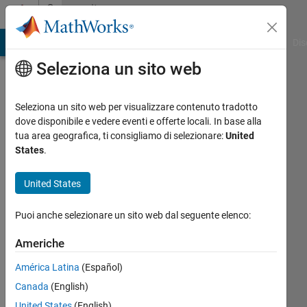
Vai al contenuto
Community
Profile
ATLAB Answers
File Exchange
Cody
AI Chat Playground
Dis
Seleziona un sito web
Seleziona un sito web per visualizzare contenuto tradotto
dove disponibile e vedere eventi e offerte locali. In base alla
Voss
tua area geografica, ti consigliamo di selezionare:
United
States
.
Last
seen:
United States
circa
un
Puoi anche selezionare un sito web dal seguente elenco:
mese
fa
Americhe
|
Attivo
dal 2013
América Latina
(Español)
Canada
(English)
Followers:
United States
(English)
10