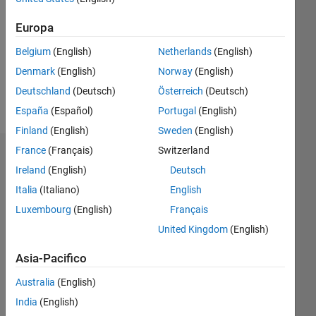
Following:
Europa
0
Belgium
(English)
Netherlands
(English)
Follow
Denmark
(English)
Norway
(English)
Deutschland
(Deutsch)
Österreich
(Deutsch)
Messaggio
España
(Español)
Portugal
(English)
Finland
(English)
Sweden
(English)
France
(Français)
Switzerland
Dashboard
Ireland
(English)
Deutsch
Italia
(Italiano)
English
Statistica
Luxembourg
(English)
Français
M…
All
United Kingdom
(English)
C…
Asia-Pacifico
2,500
1,000
-400
-200
-100
400
600
700
500
Australia
(English)
300
India
(English)