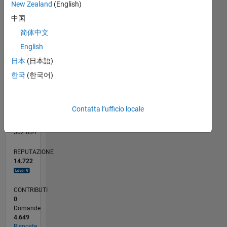
CONTRIBUTI
200
New Zealand
(English)
1,000
中国
100
简体中文
0
English
12/13
04/15
08/16
12/17
04/19
08/20
12/21
04/23
08/24
12/25
06/15
12/16
06/18
12/19
06/21
12/22
06/24
07/15
02/17
09/18
04/20
11/21
06/23
01/25
08/26
10/15
08/17
06/19
04/21
02/23
12/24
L
日本
(日本語)
CRONOLOGIA
한국
(한국어)
RANK
16
Contatta l’ufficio locale
of
302.034
REPUTAZIONE
14.722
CONTRIBUTI
0
Domande
4.649
Risposte