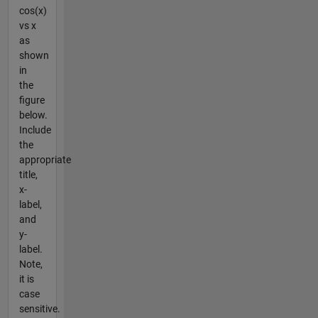
cos(x)
vs x
as
shown
in
the
figure
below.
Include
the
appropriate
title,
x-
label,
and
y-
label.
Note,
it is
case
sensitive.