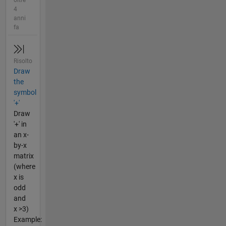
oltre
4
anni
fa
Risolto
Draw
the
symbol
'+'
Draw
'+' in
an x-
by-x
matrix
(where
x is
odd
and
x >3)
Example: