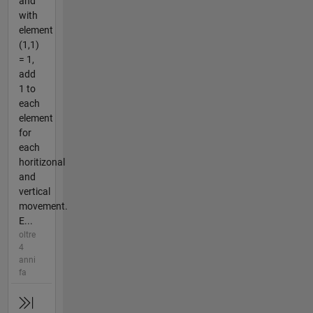
and
with
element
(1,1)
= 1,
add
1 to
each
element
for
each
horitizonal
and
vertical
movement.
E...
oltre
4
anni
fa