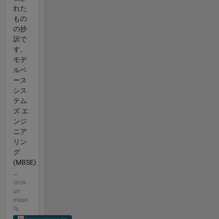
れた
もの
の抄
訳で
す。
モデ
ルベ
ース
シス
テム
ズ エ
ンジ
ニア
リン
グ
(MBSE)
…
circa
un
mese
fa