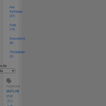
File
Exchange
(27)
Cody
(19)
Discussions
(8)
ThingSpeak
(2)
er2
to da
Pubblicato
MATLAB
のオ
ブジ
ェク