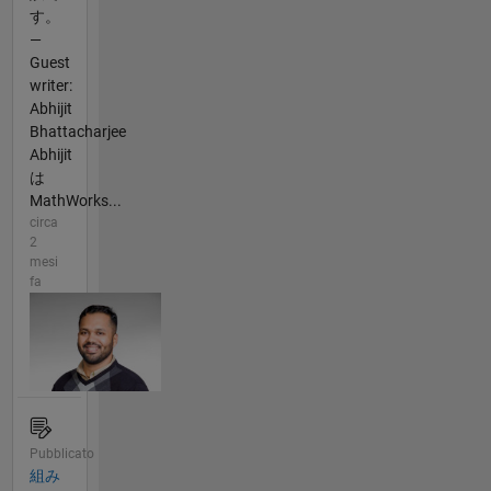
す。
—
Guest
writer:
Abhijit
Bhattacharjee
Abhijit
は
MathWorks...
circa
2
mesi
fa
Pubblicato
組み