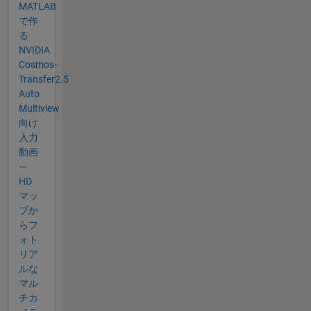
MATLAB
で作
る
NVIDIA
Cosmos-
Transfer2.5
Auto
Multiview
向け
入力
動画
—
HD
マッ
プか
らフ
ォト
リア
ルな
マル
チカ