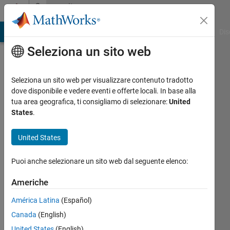
Vai al contenuto
Community
Profile
ATLAB Answers
File Exchange
Cody
AI Chat Playground
Dis
Seleziona un sito web
Seleziona un sito web per visualizzare contenuto tradotto
dove disponibile e vedere eventi e offerte locali. In base alla
michio
tua area geografica, ti consigliamo di selezionare:
United
States
.
United States
MathWorks
Puoi anche selezionare un sito web dal seguente elenco:
Last
Americhe
seen: 3
giorni
América Latina
(Español)
fa
Canada
(English)
|
Attivo
dal 2016
United States
(English)