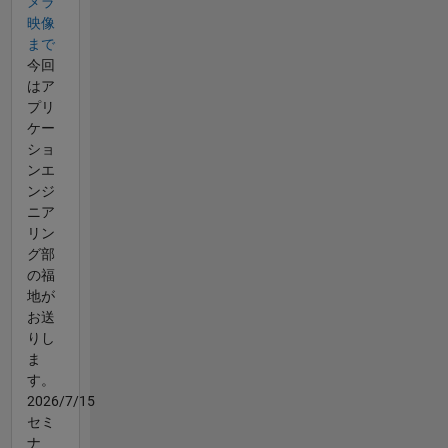
メラ
映像
まで
今回
はア
プリ
ケー
ショ
ンエ
ンジ
ニア
リン
グ部
の福
地が
お送
りし
ま
す。
2026/7/15
セミ
ナ