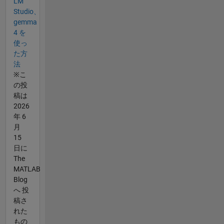
LM
Studio、
gemma
4 を
使っ
た方
法
※こ
の投
稿は
2026
年 6
月
15
日に
The
MATLAB
Blog
へ 投
稿さ
れた
もの