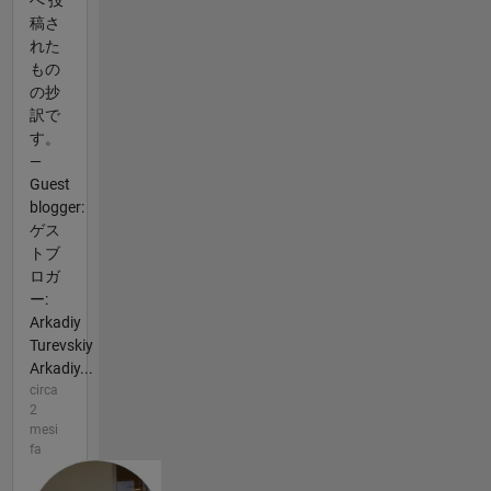
稿さ
れた
もの
の抄
訳で
す。
—
Guest
blogger:
ゲス
トブ
ロガ
ー:
Arkadiy
Turevskiy
Arkadiy...
circa
2
mesi
fa