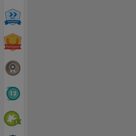
to-get-
accurate-
answers-
quickly