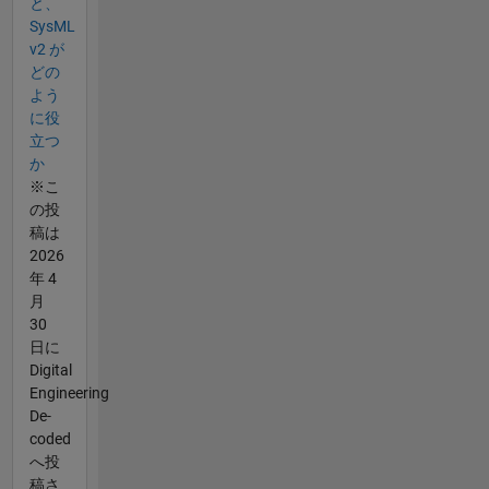
と、
SysML
v2 が
どの
よう
に役
立つ
か
※こ
の投
稿は
2026
年 4
月
30
日に
Digital
Engineering
De-
coded
へ投
稿さ