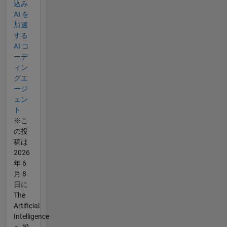
込み
AI を
加速
する
AI コ
ーデ
ィン
グエ
ージ
ェン
ト
※こ
の投
稿は
2026
年 6
月 8
日に
The
Artificial
Intelligence
へ 投