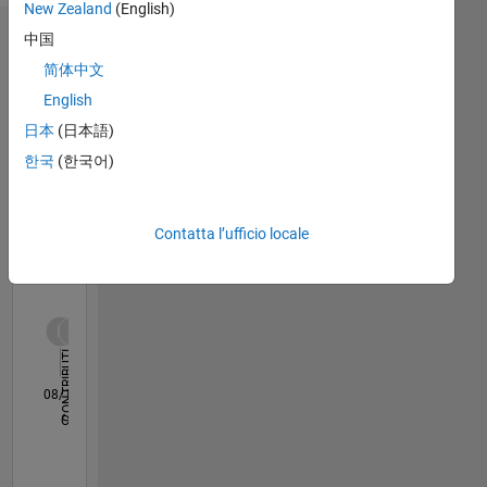
are
New Zealand
(English)
always
中国
Dashboard
welcome
简体中文
:)
Statistica
English
Professional
日本
(日本語)
M…
All
Interests:
한국
(한국어)
Data
B…
analytics,
F…
Machine
Learning,
C…
Contatta l’ufficio locale
Optimization,
D…
Finite
T…
element
method,
Computational
200
-20
-10
10
20
30
40
70
80
100
CONTRIBUTI
100
Fluid
0
Mechanics
08/16
07/17
06/18
05/19
04/20
03/21
02/22
01/23
12/23
11/24
08/17
08/18
08/19
08/20
08/21
08/22
08/23
08/24
10/17
12/18
02/20
04/21
06/22
10/24
01/18
06/19
11/20
04/22
09/23
02/25
07/26
L
CRONOLOGIA
DISCLAIMER:
Any
advice