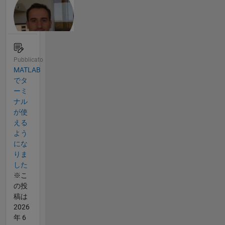
Pubblicato
MATLAB
でタ
ーミ
ナル
が使
える
よう
にな
りま
した
※こ
の投
稿は
2026
年 6