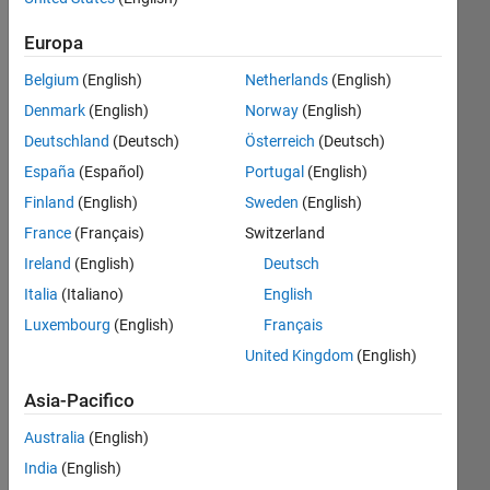
Followers:
Europa
7
Belgium
(English)
Netherlands
(English)
Following:
0
Denmark
(English)
Norway
(English)
Deutschland
(Deutsch)
Österreich
(Deutsch)
España
(Español)
Portugal
(English)
Follow
Finland
(English)
Sweden
(English)
Messaggio
France
(Français)
Switzerland
Application
Engineer
Ireland
(English)
Deutsch
at
Italia
(Italiano)
English
MathWorks
Luxembourg
(English)
Français
Japan
Mostra
since
United Kingdom
(English)
altro
2014
Asia-Pacifico
Questions
Australia
(English)
in
India
(English)
Japanese