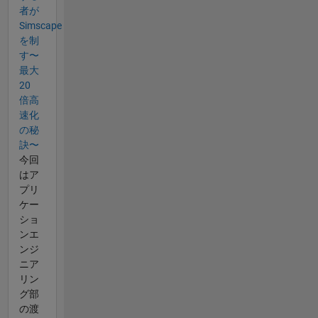
者が
Simscape
を制
す〜
最大
20
倍高
速化
の秘
訣〜
今回
はア
プリ
ケー
ショ
ンエ
ンジ
ニア
リン
グ部
の渡