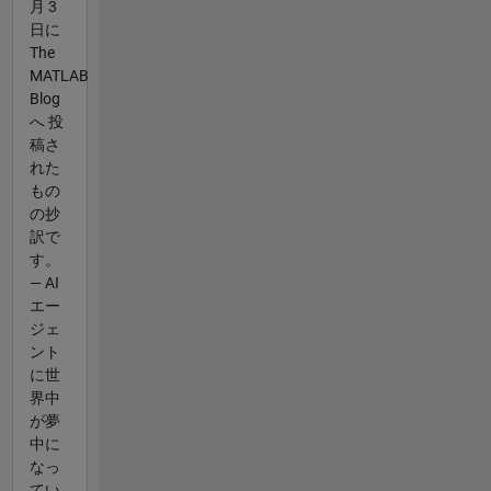
月 3
日に
The
MATLAB
Blog
へ 投
稿さ
れた
もの
の抄
訳で
す。
— AI
エー
ジェ
ント
に世
界中
が夢
中に
なっ
てい