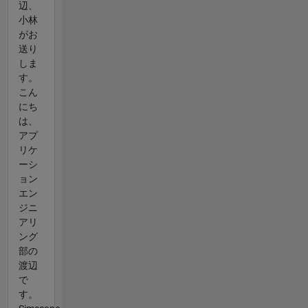
辺、
小林
がお
送り
しま
す。
こん
にち
は、
アプ
リケ
ーシ
ョン
エン
ジニ
アリ
ング
部の
渡辺
で
す。