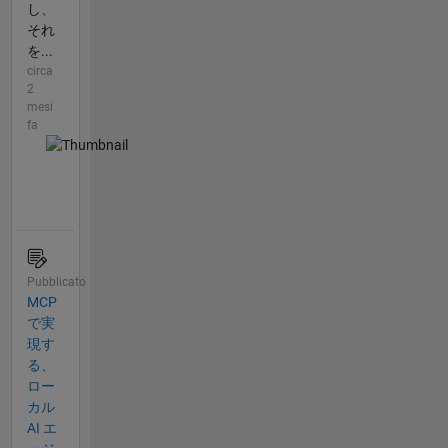
し、
それ
を...
circa
2
mesi
fa
Pubblicato
MCP
で実
現す
る、
ロー
カル
AI エ