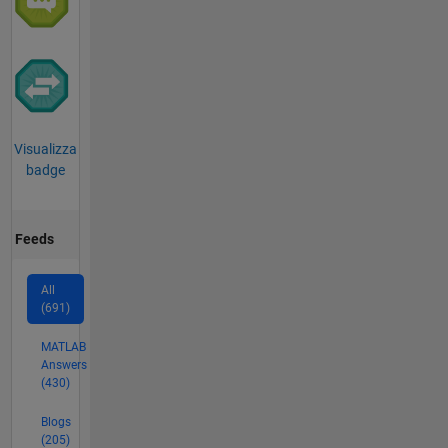
Visualizza
badge
Feeds
All
(691)
MATLAB
Answers
(430)
Blogs
(205)