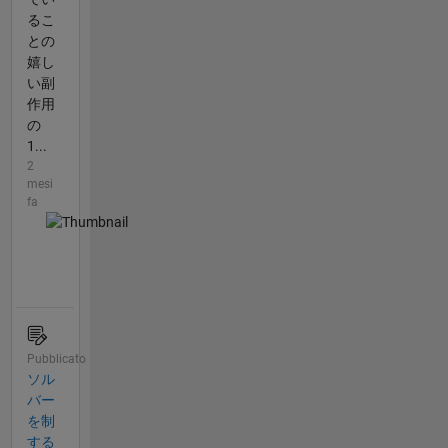
るこ
との
嬉し
い副
作用
の
1...
2
mesi
fa
Pubblicato
ソル
バー
を制
する