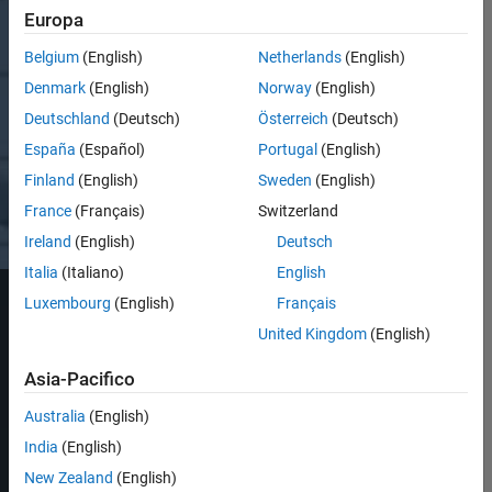
supporto dell’ingegneria
Europa
digitale
Belgium
(English)
Netherlands
(English)
Richiedi una
Denmark
(English)
Norway
(English)
quotazione
Deutschland
(Deutsch)
Österreich
(Deutsch)
España
(Español)
Portugal
(English)
Contatta l’ufficio
addetto alle vendite
Finland
(English)
Sweden
(English)
France
(Français)
Switzerland
Ireland
(English)
Deutsch
Italia
(Italiano)
English
Luxembourg
(English)
Français
United Kingdom
(English)
Gemelli digitali
Asia-Pacifico
Australia
(English)
India
(English)
Thread digitale
New Zealand
(English)