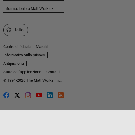
Informazioni su MathWorks
Seleziona un sito web
Italia
Centro di fiducia
Marchi
Informativa sulla privacy
Antipirateria
Stato dell'applicazione
Contatti
© 1994-2026 The MathWorks, Inc.