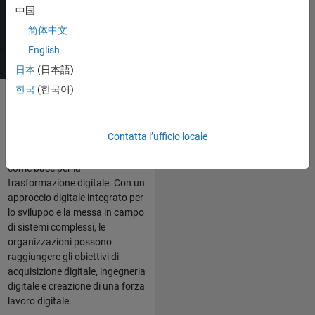
中国
简体中文
English
DevSecOps
日本
(日本語)
한국
(한국어)
Le organizzazioni del settore
Contatta l’ufficio locale
Aerospazio e Difesa (AeroDef)
utilizzano MATLAB e Simulink
come base per la
trasformazione digitale. Con un
approccio digitale integrato per
lo sviluppo e la messa in campo
di sistemi complessi, le
organizzazioni possono
raggiungere gli obiettivi di
acquisizione digitale, ingegneria
digitale e creazione di una forza
lavoro digitale.