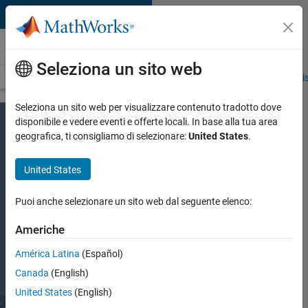
Vai al contenuto
Aerospazio e Difesa
Seleziona un sito web
Panoramica
Sistemi Spaziali
AUV
Standard di certificazione
Si
Seleziona un sito web per visualizzare contenuto tradotto dove
disponibile e vedere eventi e offerte locali. In base alla tua area
geografica, ti consigliamo di selezionare:
United States
.
United States
MATLAB e
Simulink per la
Puoi anche selezionare un sito web dal seguente elenco:
trasformazione
Americhe
digitale
América Latina
(Español)
Canada
(English)
Gemelli digitali, thread
United States
(English)
digitali e DevSecOps a