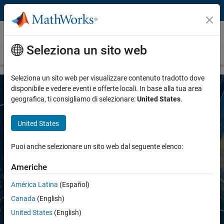
Vai al contenuto
Comunicazioni wireless
Seleziona un sito web
Panoramica
Argomenti wireless
Seleziona un sito web per visualizzare contenuto tradotto dove
disponibile e vedere eventi e offerte locali. In base alla tua area
geografica, ti consigliamo di selezionare:
United States
.
MATLAB e Simulink per le
comunicazioni wireless
United States
Progettazione, ottimizzazione, implementazione e test
Puoi anche selezionare un sito web dal seguente elenco:
di sistemi di comunicazione wireless
Americhe
Richiedi una quotazione
América Latina
(Español)
Canada
(English)
Contatta l’ufficio addetto alle vendite
United States
(English)