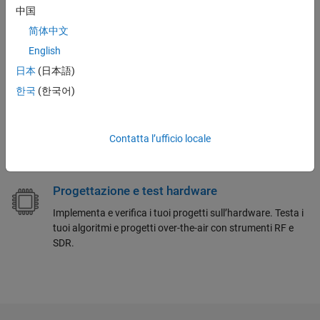
中国
Intelligenza artificiale per sistemi wireless
简体中文
Applica le tecniche di Deep Learning, Machine Learning e
Reinforcement Learning alle applicazioni di comunicazione
English
wireless.
日本
(日本語)
한국
(한국어)
progettazione di antenne, dispositivi digitali e
RF
Ottimizza congiuntamente i componenti digitali, RF e
Contatta l’ufficio locale
dell’antenna di un sistema di comunicazione wireless end-
to-end.
Progettazione e test hardware
Implementa e verifica i tuoi progetti sull’hardware. Testa i
tuoi algoritmi e progetti over-the-air con strumenti RF e
SDR.