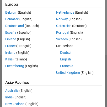
Europa
Feedback
Belgium
(English)
Netherlands
(English)
UP NEXT
Denmark
(English)
Norway
(English)
RELATED VIDEOS
Deutschland
(Deutsch)
Österreich
(Deutsch)
View more related videos
España
(Español)
Portugal
(English)
Finland
(English)
Sweden
(English)
France
(Français)
Switzerland
Ireland
(English)
Deutsch
Italia
(Italiano)
English
MathWorks
Luxembourg
(English)
Français
Accelerating the pace of engineering and science
United Kingdom
(English)
Scopri i nostri prodotti
Asia-Pacifico
Prova o Acquista
Australia
(English)
India
(English)
Scopri i nostri prodotti
New Zealand
(English)