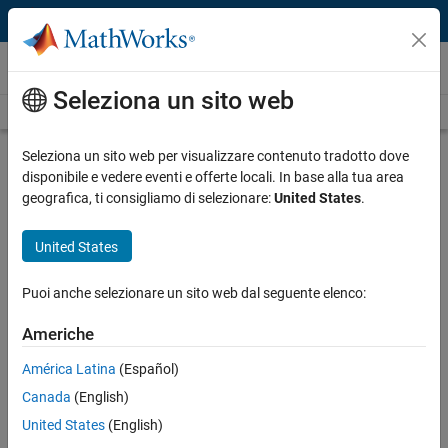
Vai al contenuto
Video
Seleziona un sito web
Videos Home
Search
Play
Vi
4:44
Seleziona un sito web per visualizzare contenuto tradotto dove
disponibile e vedere eventi e offerte locali. In base alla tua area
Description
geografica, ti consigliamo di selezionare:
United States
.
Video
Easy Wireless Waveform
United States
Generation with MATLAB
Puoi anche selezionare un sito web dal seguente elenco:
Published: 27 Apr 2023
Americhe
América Latina
(Español)
Full Transcript
Canada
(English)
United States
(English)
Related Resources