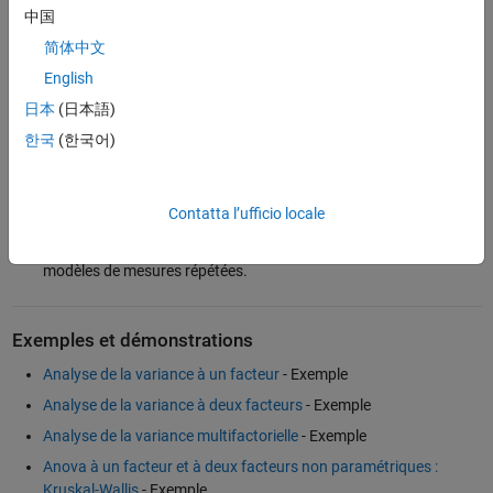
variables explicatives et de leur nature. Les fonctions suivantes
中国
représentent une partie des fonctions disponibles dans
MATLAB
:
简体中文
anova1, anova2 et anovan pour l’analyse de la variance à 1, 2 ou
English
n facteurs
日本
(日本語)
multcompare pour le test de comparaison multiple
한국
(한국어)
kruskalwallis pour le pendant non paramétrique du test de la
variance
Contatta l’ufficio locale
manova pour l’analyse multivariée de la variance
coeftest pour l’analyse multivariée de la variance sur des
modèles de mesures répétées.
Exemples et démonstrations
Analyse de la variance à un facteur
- Exemple
Analyse de la variance à deux facteurs
- Exemple
Analyse de la variance multifactorielle
- Exemple
Anova à un facteur et à deux facteurs non paramétriques :
Kruskal-Wallis
- Exemple