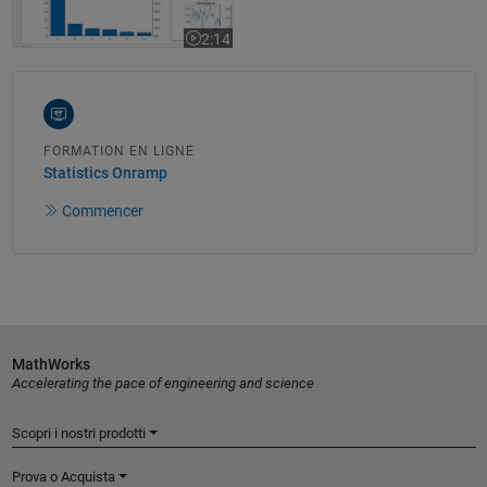
2:14
La vidéo dure 2:14
FORMATION EN LIGNE
Statistics Onramp
Commencer
MathWorks
Accelerating the pace of engineering and science
Scopri i nostri prodotti
Prova o Acquista