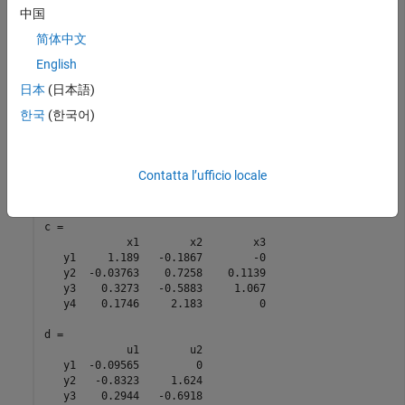
sys = drss(3,4,2)

中国
简体中文
a = 

            x1       x2       x3

English
   x1   0.4766   0.1102  -0.7222

   x2   0.1102   0.9115   0.1628

日本
(日本語)
   x3  -0.7222   0.1628   -0.202

한국
(한국어)
b = 

            u1       u2

   x1  -0.4326   0.2877

Contatta l’ufficio locale
   x2       -0       -0

   x3        0    1.191

c = 

             x1        x2        x3

   y1     1.189   -0.1867        -0

   y2  -0.03763    0.7258    0.1139

   y3    0.3273   -0.5883     1.067

   y4    0.1746     2.183         0

d = 

             u1        u2

   y1  -0.09565         0

   y2   -0.8323     1.624

   y3    0.2944   -0.6918
