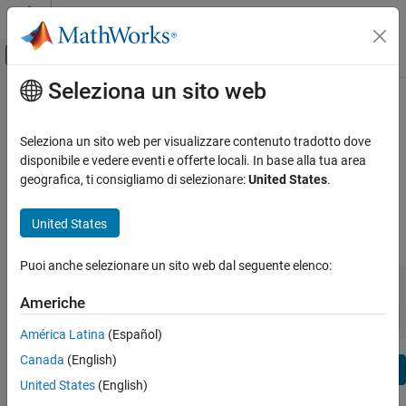
Vai al contenuto
MATLAB Help Center
Attiva/disattiva menu di navigazione off
Seleziona un sito web
Contenuto principale
Visualizza per:
Categoria
System Identification Toolbox
Elenco dei prodotti
Release Notes
Seleziona un sito web per visualizzare contenuto tradotto dove
disponibile e vedere eventi e offerte locali. In base alla tua area
Using MATLAB
geografica, ti consigliamo di selezionare:
United States
.
Bug Reports
|
Bug Fixes
expand all in page
MATLAB
MATLAB Copilot
United States
|
Release Range:
to
Using Simulink
Puoi anche selezionare un sito web dal seguente elenco:
Simulink
Starting Release
Ending Release
Incompatibilities
Highlights
to
Simulink Copilot
Americhe
Sort by:
Physical Modeling
América Latina
(Español)
Event-Based Modeling
Canada
(English)
Text Filter: System Identification Toolbox Release Notes
Real-Time Simulation and Testing
Se
United States
(English)
How useful was this information?
Workflows