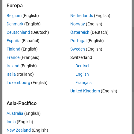
Europa
Parallel Computing
Reporting and Database Access
Belgium
(English)
Netherlands
(English)
Systems Engineering
Denmark
(English)
Norway
(English)
Code Generation
Deutschland
(Deutsch)
Österreich
(Deutsch)
Application Deployment
Centro di fiducia
Marchi
Informativa sulla privacy
España
(Español)
Portugal
(English)
Verification, Validation, and Test
Antipirateria
Stato dell'applicazione
Contatti
Finland
(English)
Sweden
(English)
Cloud Capabilities
© 1994-2026 The MathWorks, Inc.
Teaching and Learning
France
(Français)
Switzerland
Ireland
(English)
Deutsch
Applications
Seleziona u
Italia
Italia
(Italiano)
English
AI and Statistics
Luxembourg
(English)
Français
Mathematics and Optimization
United Kingdom
(English)
Signal Processing
Image Processing and Computer Vision
Asia-Pacifico
Control Systems
Test and Measurement
Australia
(English)
RF and Mixed Signal
India
(English)
Wireless Communications
New Zealand
(English)