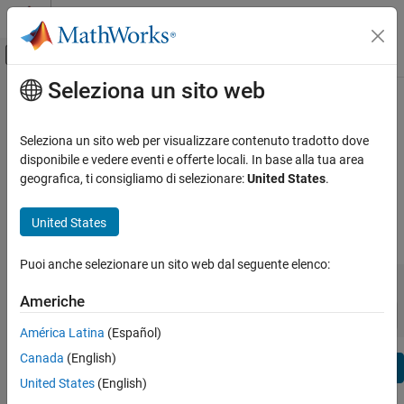
Vai al contenuto
MATLAB Help Center
Attiva/disattiva menu di navigazione off
Seleziona un sito web
Contenuto principale
Visualizza per:
Categoria
Mixed-Signal Blockset Release
Elenco dei prodotti
Notes
Seleziona un sito web per visualizzare contenuto tradotto dove
disponibile e vedere eventi e offerte locali. In base alla tua area
Using MATLAB
geografica, ti consigliamo di selezionare:
United States
.
Bug Reports
|
Bug Fixes
expand all in page
MATLAB
MATLAB Copilot
United States
|
Release Range:
to
Using Simulink
Puoi anche selezionare un sito web dal seguente elenco:
Simulink
Starting Release
Ending Release
Incompatibilities
Highlights
to
Simulink Copilot
Americhe
Sort by:
Physical Modeling
América Latina
(Español)
Event-Based Modeling
Canada
(English)
Text Filter: Mixed-Signal Blockset Release Notes
Real-Time Simulation and Testing
Se
United States
(English)
How useful was this information?
Workflows