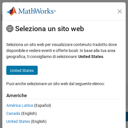
Vai al contenuto
MATLAB Help Center
Attiva/disattiva menu di navigazione off
Seleziona un sito web
Contenuto principale
Visualizza per:
Categoria
Phased Array System Toolbox
Elenco dei prodotti
Release Notes
Seleziona un sito web per visualizzare contenuto tradotto dove
disponibile e vedere eventi e offerte locali. In base alla tua area
Using MATLAB
geografica, ti consigliamo di selezionare:
United States
.
Bug Reports
|
Bug Fixes
expand all in page
MATLAB
MATLAB Copilot
United States
|
Release Range:
to
Using Simulink
Puoi anche selezionare un sito web dal seguente elenco:
Simulink
Starting Release
Ending Release
Incompatibilities
Highlights
to
Simulink Copilot
Americhe
Sort by:
Physical Modeling
América Latina
(Español)
Event-Based Modeling
Canada
(English)
Text Filter: Phased Array System Toolbox Release Notes
Real-Time Simulation and Testing
Se
United States
(English)
How useful was this information?
Workflows