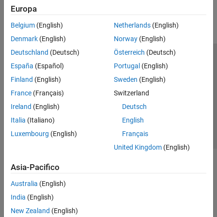
Europa
Parallel Computing
Reporting and Database Access
Belgium
(English)
Netherlands
(English)
Systems Engineering
Denmark
(English)
Norway
(English)
Code Generation
Deutschland
(Deutsch)
Österreich
(Deutsch)
Application Deployment
Centro di fiducia
Marchi
Informativa sulla privacy
España
(Español)
Portugal
(English)
Verification, Validation, and Test
Antipirateria
Stato dell'applicazione
Contatti
Finland
(English)
Sweden
(English)
Cloud Capabilities
© 1994-2026 The MathWorks, Inc.
Teaching and Learning
France
(Français)
Switzerland
Ireland
(English)
Deutsch
Applications
Seleziona u
Italia
Italia
(Italiano)
English
AI and Statistics
Luxembourg
(English)
Français
Mathematics and Optimization
United Kingdom
(English)
Signal Processing
Image Processing and Computer Vision
Asia-Pacifico
Control Systems
Test and Measurement
Australia
(English)
RF and Mixed Signal
India
(English)
Wireless Communications
New Zealand
(English)