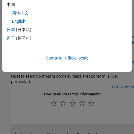
中国
Definizione dei valori e delle etichette delle tacche sugli
assi
简体中文
Personalizzare i valori e le etichette delle tacche lungo un asse, ad
English
esempio modificando la posizione del valore delle tacche o il testo
日本
(日本語)
e la formattazione dell'etichetta delle tacche.
Apri live script
한국
(한국어)
Colorazione delle barre tridimensionali in base all'altezza
Questo esempio mostra come modificare un grafico a barre
tridimensionale colorando ogni barra in base alla sua altezza.
Contatta l’ufficio locale
Apri live script
Evidenziazione di livelli di contorno specifici
Questo esempio mostra come evidenziare i contorni a livelli
particolari.
Apri live script
How useful was this information?