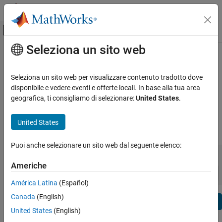
Vai al contenuto
MATLAB Help Center
Attiva/disattiva menu di navigazione off
Seleziona un sito web
Contenuto principale
Visualizza per:
Categoria
MATLAB Note della release
Elenco dei prodotti
Seleziona un sito web per visualizzare contenuto tradotto dove
Report di bug
|
expand all in page
disponibile e vedere eventi e offerte locali. In base alla tua area
Using MATLAB
geografica, ti consigliamo di selezionare:
United States
.
Correzioni di bug
MATLAB
MATLAB Copilot
United States
|
Gamma della release:
a
Using Simulink
Puoi anche selezionare un sito web dal seguente elenco:
Simulink
Release iniziale
Release finale
Incompatibilità
Punti principali
to
Simulink Copilot
Americhe
Ordina per:
Physical Modeling
América Latina
(Español)
Event-Based Modeling
Canada
(English)
Filtro di testo: MATLAB Note della release
Real-Time Simulation and Testing
Se
United States
(English)
How useful was this information?
Workflows