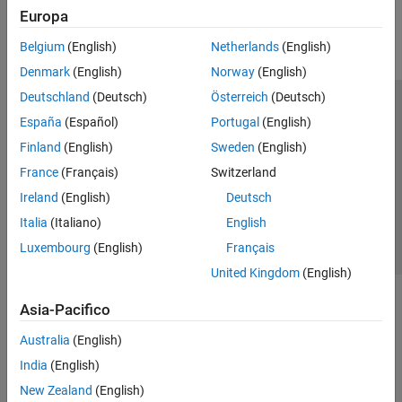
Europa
Parallel Computing
Reporting and Database Access
Belgium
(English)
Netherlands
(English)
Systems Engineering
Denmark
(English)
Norway
(English)
Code Generation
Deutschland
(Deutsch)
Österreich
(Deutsch)
Application Deployment
Centro di fiducia
Marchi
Informativa sulla privacy
España
(Español)
Portugal
(English)
Verification, Validation, and Test
Antipirateria
Stato dell'applicazione
Contatti
Finland
(English)
Sweden
(English)
Cloud Capabilities
© 1994-2026 The MathWorks, Inc.
Teaching and Learning
France
(Français)
Switzerland
Ireland
(English)
Deutsch
Applications
Seleziona u
Italia
Italia
(Italiano)
English
AI and Statistics
Luxembourg
(English)
Français
Mathematics and Optimization
United Kingdom
(English)
Signal Processing
Image Processing and Computer Vision
Asia-Pacifico
Control Systems
Test and Measurement
Australia
(English)
RF and Mixed Signal
India
(English)
Wireless Communications
New Zealand
(English)