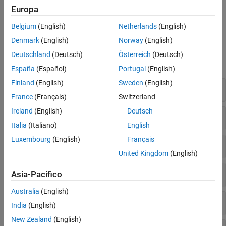
Pianificazione del movimento
Europa
Per maggiori informazioni sulla localizzazione e il posizionamento
Generazione e distribuzione del codice
GNSS, vedere
Posizionamento GNSS
.
Belgium
(English)
Netherlands
(English)
Denmark
(English)
Norway
(English)
Funzioni
Deutschland
(Deutsch)
Österreich
(Deutsch)
espandi tutto
España
(Español)
Portugal
(English)
Finland
(English)
Sweden
(English)
Altimetro
France
(Français)
Switzerland
Ireland
(English)
Deutsch
Barometro
Italia
(Italiano)
English
Luxembourg
(English)
Français
GPS
United Kingdom
(English)
IMU
Asia-Pacifico
Australia
(English)
INS
India
(English)
New Zealand
(English)