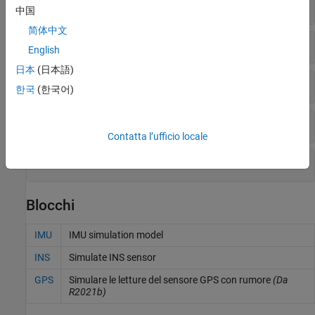
Intervallo
中国
简体中文
GNSS
English
日本
(日本語)
Encoder delle ruote
한국
(한국어)
Generatori di traiettoria
Contatta l’ufficio locale
Intervallo temporale
Blocchi
IMU
IMU simulation model
INS
Simulate INS sensor
GPS
Simulare le letture del sensore GPS con rumore
(Da
R2021b)