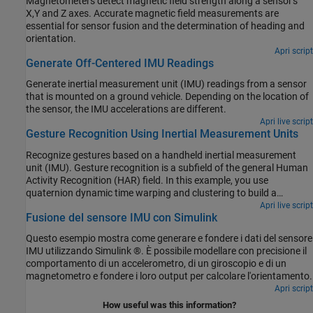
Magnetometers detect magnetic field strength along a sensor's
X,Y and Z axes. Accurate magnetic field measurements are
essential for sensor fusion and the determination of heading and
orientation.
Apri script
Generate Off-Centered IMU Readings
Generate inertial measurement unit (IMU) readings from a sensor
that is mounted on a ground vehicle. Depending on the location of
the sensor, the IMU accelerations are different.
Apri live script
Gesture Recognition Using Inertial Measurement Units
Recognize gestures based on a handheld inertial measurement
unit (IMU). Gesture recognition is a subfield of the general Human
Activity Recognition (HAR) field. In this example, you use
quaternion dynamic time warping and clustering to build a
template matching algorithm to classify five gestures.
Apri live script
Fusione del sensore IMU con Simulink
Questo esempio mostra come generare e fondere i dati del sensore
IMU utilizzando Simulink ®. È possibile modellare con precisione il
comportamento di un accelerometro, di un giroscopio e di un
magnetometro e fondere i loro output per calcolare l'orientamento.
Apri script
How useful was this information?