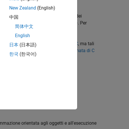
New Zealand
(English)
i di MATLAB che offrano l’efficienza dei
中国
e da MATLAB, utilizzare l’API MEX C++. Per
简体中文
abili da MATLAB (file MEX)
.
English
e
o includono
API Matrix C
, ma tali
loadlibrary
日本
(日本語)
io mantenere tale codice, vedere
Chiamata di C
한국
(한국어)
mma C/C++
mazione orientata agli oggetti e all'esecuzione