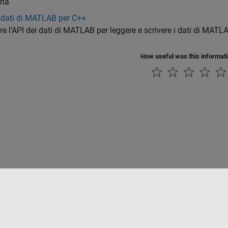
ona
 dati di MATLAB per C++
are l’API dei dati di MATLAB per leggere e scrivere i dati di MA
How useful was this informat
tipirateria
Stato dell'applicazione
Contatti