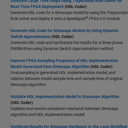
Simulate Large Time Steps Using Trapezoidal Rule Solver for
Real-Time FPGA Deployment
(HDL Coder)
Generate HDL code for a Simscape model by using the Trapezoidal
®
Rule solver and deploy it onto a Speedgoat
FPGA I/O module.
Generate HDL Code for Simscape Models by Using Dynamic
Switch Approximation
(HDL Coder)
Generate HDL code and synthesize the results for a three-phase
PMSM drive using Dynamic Switch Approximation method.
Improve FPGA Sampling Frequency of HDL Implementation
Model Generated from Simscape Algorithm
(HDL Coder)
Oversampling in generated HDL implementation model, and
relation between model sample time and sample time of original
Simscape algorithm.
Validate HDL Implementation Model to Simscape Algorithm
(HDL Coder)
Validate and resolve simulation mismatch between Simscape
algorithm and HDL implementation model.
Synthesis Results for Simscape Hardware-in-the-Loop Workflow