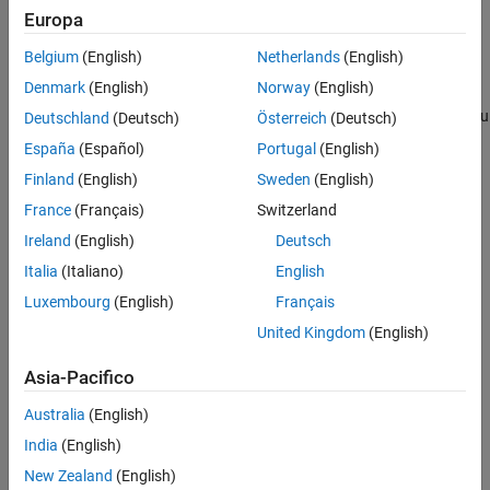
implementazione HDL.
Europa
Convertire il modello di implementazione in codice HDL
Belgium
(English)
Netherlands
(English)
utilizzando lo strumento HDL Workflow Advisor.
Denmark
(English)
Norway
(English)
®
Utilizzare
Simulink
Real-Time™
per distribuire il codice HDL su
Deutschland
(Deutsch)
Österreich
(Deutsch)
un FPGA.
España
(Español)
Portugal
(English)
Finland
(English)
Sweden
(English)
È possibile utilizzare la sintesi del modello per prevedere il passo
temporale raggiungibile dall'hardware.
France
(Français)
Switzerland
Ireland
(English)
Deutsch
Italia
(Italiano)
English
Luxembourg
(English)
Français
United Kingdom
(English)
Asia-Pacifico
Australia
(English)
India
(English)
New Zealand
(English)