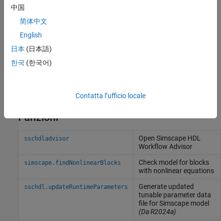
中国
简体中文
English
日本
(日本語)
한국
(한국어)
Contatta l’ufficio locale
Funzioni
Open Simscape HDL
sschdladvisor
Workflow Advisor
Check model for blocks
simscape.findNonlinearBlocks
with nonlinear equations
Generate updated
sschdl.updateRuntimeParameters
tunable parameter data
file for
Simscape
model
(Da R2024a)