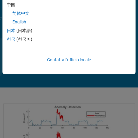
Access (HDA).
中国
. Quando si comunica tramite OPC UA, è possibile connettersi in
简体中文
modo sicuro ai server OPC UA utilizzando una varietà di modalità di
English
sicurezza, algoritmi di crittografia e metodi di autenticazione utente.
日本
(日本語)
Il toolbox include blocchi Simulink che consentono di modellare il
한국
(한국어)
controllo di supervisione online e di eseguire test del controller in
modalità Hardware-In-the-Loop. Sia in MATLAB che in Simulink è
Mostra altro
possibile verificare gli algoritmi stabilendo una connessione OPC UA
Riproduci
Contatta l’ufficio locale
Il
2:28
sicura al tuo impianto e costruire modelli di gemelli digitali connessi
per applicazioni IIoT. Il toolbox supporta anche la comunicazione con
dispositivi edge e server Cloud tramite protocolli Modbus e MQTT.
video