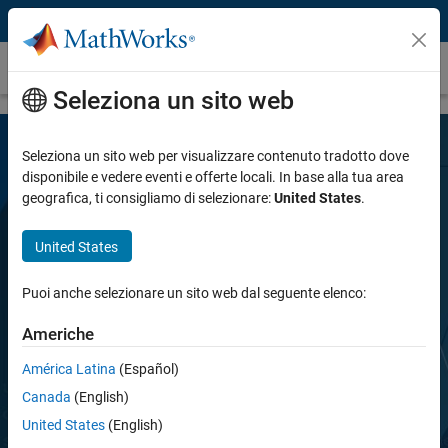
Vai al contenuto
Industrial Communication Toolbox
Seleziona un sito web
Seleziona un sito web per visualizzare contenuto tradotto dove
disponibile e vedere eventi e offerte locali. In base alla tua area
geografica, ti consigliamo di selezionare:
United States
.
United States
Industrial Communication Toolbox
Puoi anche selezionare un sito web dal seguente elenco:
Americhe
Scambio di dati su OPC UA, Modbus, MQTT e
altri protocolli industriali
América Latina
(Español)
Canada
(English)
United States
(English)
Prova gratis