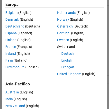
fitness utilizzando l'algoritmo genetico
Europa
Find points in Pareto set
paretosearch
Belgium
(English)
Netherlands
(English)
Ottimizzazione dello sciame di particelle
particleswarm
Denmark
(English)
Norway
(English)
Trova il minimo della funzione usando la
patternsearch
Deutschland
(Deutsch)
Österreich
(Deutsch)
ricerca di pattern
España
(Español)
Portugal
(English)
Trova il minimo della funzione utilizzando
simulannealbnd
Finland
(English)
Sweden
(English)
l'algoritmo di ricottura simulata
France
(Français)
Switzerland
Surrogate optimization for global
surrogateopt
minimization of time-consuming objective
Ireland
(English)
Deutsch
functions
Italia
(Italiano)
English
Luxembourg
(English)
Français
Oggetti
United Kingdom
(English)
Trova il minimo globale
GlobalSearch
Asia-Pacifico
Trova più minimi locali
MultiStart
Australia
(English)
Attività di Live Editor
India
(English)
New Zealand
(English)