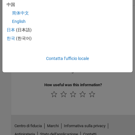
Ottimizzare
Optimize or solve equations in the Live Editor
中国
简体中文
Argomenti
English
Tabella per la scelta di un risolutore
日本
(日本語)
Risolutori consigliati per problemi regolari e non regolari.
한국
(한국어)
Global Optimization Toolbox Solver Characteristics
Describes solvers and their appropriate problem domains.
Contatta l’ufficio locale
Flusso di lavoro di ottimizzazione
Come trovare un ottimo locale o globale.
How useful was this information?
Centro di fiducia
Marchi
Informativa sulla privacy
Antipirateria
Stato dell'applicazione
Contatti