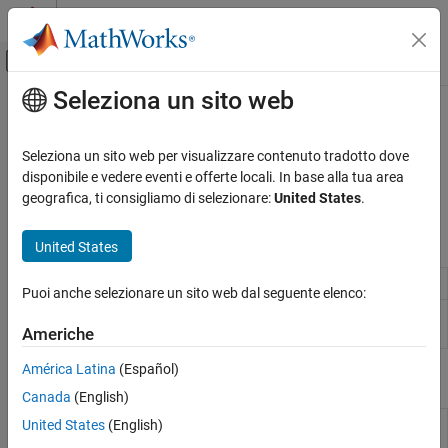
Vai al contenuto
MATLAB Help Center
Attiva/disattiva menu di navigazione off
Seleziona un sito web
Contenuto principale
Pagina iniziale della documentazione
Fotocamera web
MATLAB
Seleziona un sito web per visualizzare contenuto tradotto dove
Importazione dei dati e analisi
®
Utilizzare la fotocamera web di BeagleBone
Black
disponibile e vedere eventi e offerte locali. In base alla tua area
Importazione ed esportazione di dati
Utilizzare e controllare la fotocamera web di BeagleBone Black
geografica, ti consigliamo di selezionare:
United States
.
Hardware e comunicazione di rete
Oggetti
Schede e kit hardware
United States
BeagleBone Black
Connection to
BeagleBone
Black hardware
beaglebone
Puoi anche selezionare un sito web dal seguente elenco:
Categoria
Connection to web camera on
BeagleBone
webcam
Installazione e impostazione
Black hardware
Americhe
Collegamento all'hardware BeagleBone
Black
América Latina
(Español)
Funzioni
LED
Canada
(English)
Pin GPIO
Terminate connection to
BeagleBone
Black
United States
(English)
clear
Porta seriale
hardware