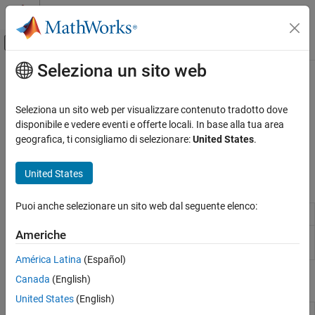
Vai al contenuto
MATLAB Help Center
Attiva/disattiva menu di navigazione off
Seleziona un sito web
Contenuto principale
Pagina iniziale della documentazione
Porta seriale
MATLAB
Seleziona un sito web per visualizzare contenuto tradotto dove
Importazione dei dati e analisi
®
Utilizzare la porta seriale di BeagleBone
Black
disponibile e vedere eventi e offerte locali. In base alla tua area
Importazione ed esportazione di dati
Collegare e controllare i dispositivi collegati alla porta seriale di
geografica, ti consigliamo di selezionare:
United States
.
BeagleBone Black
Hardware e comunicazione di rete
Schede e kit hardware
United States
Oggetti
BeagleBone Black
Puoi anche selezionare un sito web dal seguente elenco:
Categoria
Connection to
BeagleBone
Black hardware
beaglebone
Installazione e impostazione
Americhe
Connection to serial device on
BeagleBone
serialdev
Collegamento all'hardware BeagleBone
Black hardware
Black
América Latina
(Español)
LED
Canada
(English)
Funzioni
Pin GPIO
United States
(English)
Porta seriale
Terminate connection to
BeagleBone
clear