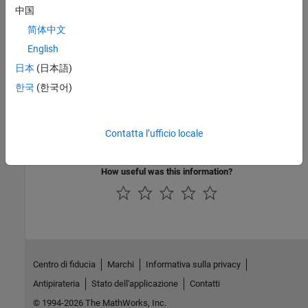
中国
Risoluzione dei problemi
简体中文
Troubleshoot BeagleBone Black Serial Port
English
Troubleshoot Serial Port on BeagleBone Black hardware.
日本
(日本語)
Esempi in primo piano
한국
(한국어)
Control Four-Digit Seven-Segment Display Using Serial
Port
Contatta l’ufficio locale
Use the serial UART on BeagleBone Black hardware to control a
four-digit seven-segment display.
How useful was this information?
Centro di fiducia
Marchi
Informativa sulla privacy
Antipirateria
Stato dell'applicazione
Contatti
© 1994-2026 The MathWorks, Inc.