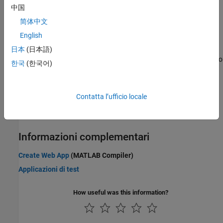
Sviluppare le attività di Live Editor da utilizzare negli script live
中国
Creazione di componenti personalizzati della UI
简体中文
Creare componenti della UI personalizzati e riutilizzabili da usare
nelle applicazioni
English
Pacchetto e condivisione di applicazioni
日本
(日本語)
Condividere le applicazioni direttamente con gli utenti di MATLAB o
한국
(한국어)
confezionarle e condividerle come applicazioni indipendenti
Aggiornamento delle applicazioni basate su figure
Migrare le applicazioni create con GUIDE ad App Designer oppure
Contatta l’ufficio locale
adottare le funzionalità consigliate nelle applicazioni create
utilizzando la funzione
figure
Informazioni complementari
Create Web App
(MATLAB Compiler)
Applicazioni di test
How useful was this information?