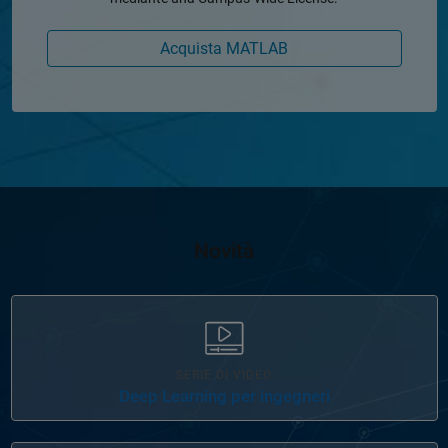
Acquista MATLAB
Novità
SERIE DI VIDEO
Deep Learning per ingegneri