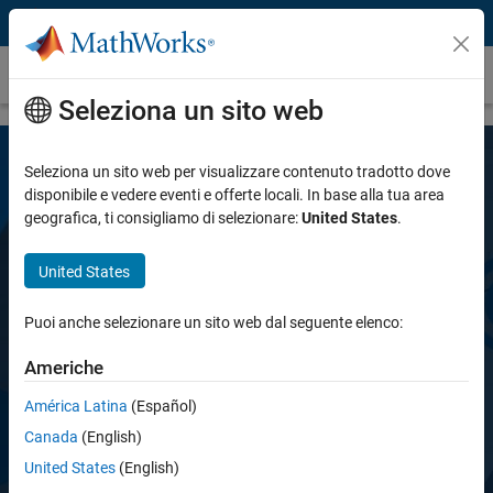
Vai al contenuto
Deep Learning Toolbox
Seleziona un sito web
Seleziona un sito web per visualizzare contenuto tradotto dove
disponibile e vedere eventi e offerte locali. In base alla tua area
geografica, ti consigliamo di selezionare:
United States
.
United States
Deep Learning Toolbox
Puoi anche selezionare un sito web dal seguente elenco:
Americhe
Progettazione, addestramento, analisi e
simulazione di reti di Deep Learning
América Latina
(Español)
Canada
(English)
United States
(English)
Prova gratis