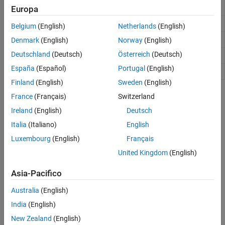
hardware
Interfaccia I2C
Europa
Interfaccia SPI
Show diagram of all pins
showAllPins
Belgium
(English)
Netherlands
(English)
PWM
Show diagram of GPIO pins
showPins
Denmark
(English)
Norway
(English)
ADC
Deutschland
(Deutsch)
Österreich
(Deutsch)
Enable SPI interface
Fotocamera web
enableSPI
Linux
España
(Español)
Portugal
(English)
Write data to and read data from SPI device
writeRead
Finland
(English)
Sweden
(English)
Argomenti
France
(Français)
Switzerland
Ireland
(English)
Deutsch
Use BeagleBone Black SPI Interface to Connect to Device
Italia
(Italiano)
English
Use the SPI interface on the BeagleBone Black hardware.
Luxembourg
(English)
Français
BeagleBone Black SPI Interface
United Kingdom
(English)
SPI interface on the BeagleBone Black hardware.
Asia-Pacifico
BeagleBone Black Pin Map
Detailed description of BeagleBone Black pin map.
Australia
(English)
India
(English)
Risoluzione dei problemi
New Zealand
(English)