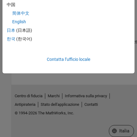
Troubleshoot BeagleBone Black SPI Interface
中国
SPI bus
shares pins with HDMI, which is enabled by default.
1
简体中文
Esempi in primo piano
English
日本
(日本語)
Analog Input Using SPI
한국
(한국어)
Use the SPI peripheral on BeagleBone Black® hardware to connect
to an MCP3008 10-bit 8-channel ADC.
How useful was this information?
Contatta l’ufficio locale
Centro di fiducia
Marchi
Informativa sulla privacy
Antipirateria
Stato dell'applicazione
Contatti
© 1994-2026 The MathWorks, Inc.
Seleziona u
Italia