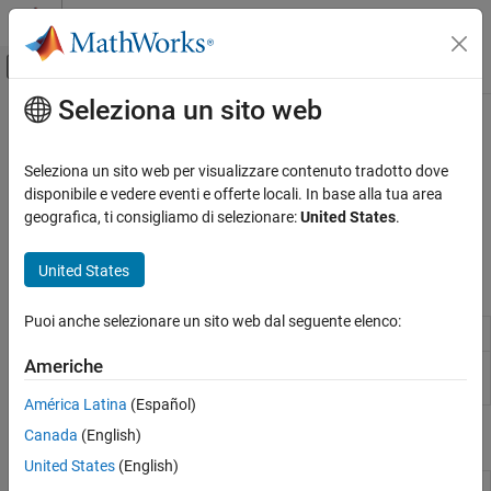
Vai al contenuto
MATLAB Help Center
Attiva/disattiva menu di navigazione off
Seleziona un sito web
Contenuto principale
Pagina iniziale della documentazione
Interfaccia SPI
MATLAB
Seleziona un sito web per visualizzare contenuto tradotto dove
Importazione dei dati e analisi
®
Utilizzare l'interfaccia SPI di BeagleBone
Black
disponibile e vedere eventi e offerte locali. In base alla tua area
Importazione ed esportazione di dati
Utilizzare l'interfaccia SPI di BeagleBone Black per collegare e
geografica, ti consigliamo di selezionare:
United States
.
controllare i dispositivi
Hardware e comunicazione di rete
Schede e kit hardware
United States
Oggetti
BeagleBone Black
Puoi anche selezionare un sito web dal seguente elenco:
Categoria
Connection to
BeagleBone
Black hardware
beaglebone
Installazione e impostazione
Americhe
Connection to SPI device on
BeagleBone
Black
spidev
Collegamento all'hardware BeagleBone
hardware
Black
América Latina
(Español)
LED
Canada
(English)
Funzioni
Pin GPIO
United States
(English)
Porta seriale
Terminate connection to
BeagleBone
Black
clear